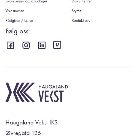
Skolebesøk og jobbdager
Dokumenter
Yrkesmessa
Styret
Rådgiver / lærer
Kontakt oss
Følg oss:
Haugaland Vekst IKS
Øvregata 126