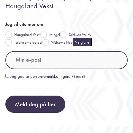
Haugaland Vekst.
Jeg vil vite mer om:
Haugaland Vekst
Mingel
Sildikon Valley
Velg alle
Talentsamarbeidet
Welcome Hub
Email
(Påkrevd)
Jeg godtar
personvernerklæringen
.
(Påkrevd)
Consent
(Påkrevd)
Meld deg på her