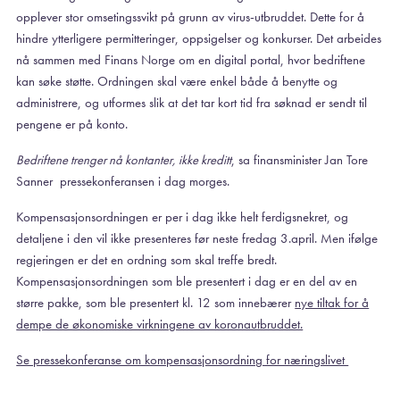
opplever stor omsetingssvikt på grunn av virus-utbruddet. Dette for å
hindre ytterligere permitteringer, oppsigelser og konkurser. Det arbeides
nå sammen med Finans Norge om en digital portal, hvor bedriftene
kan søke støtte. Ordningen skal være enkel både å benytte og
administrere, og utformes slik at det tar kort tid fra søknad er sendt til
pengene er på konto.
Bedriftene trenger nå kontanter, ikke kreditt
, sa finansminister Jan Tore
Sanner pressekonferansen i dag morges.
Kompensasjonsordningen er per i dag ikke helt ferdigsnekret, og
detaljene i den vil ikke presenteres før neste fredag 3.april. Men ifølge
regjeringen er det en ordning som skal treffe bredt.
Kompensasjonsordningen som ble presentert i dag er en del av en
større pakke, som ble presentert kl. 12 som innebærer
nye tiltak for å
dempe de økonomiske virkningene av koronautbruddet.
Se pressekonferanse om kompensasjonsordning for næringslivet