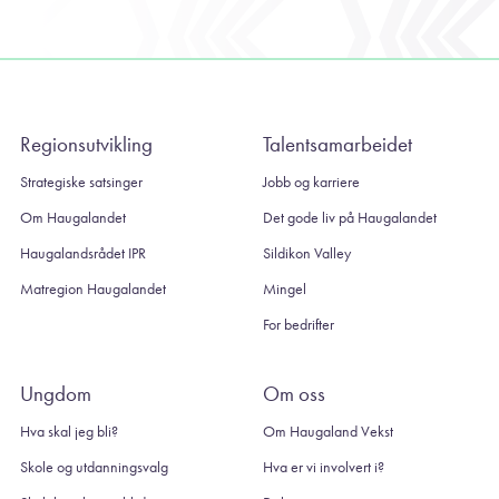
Regionsutvikling
Talentsamarbeidet
Strategiske satsinger
Jobb og karriere
Om Haugalandet
Det gode liv på Haugalandet
Haugalandsrådet IPR
Sildikon Valley
Matregion Haugalandet
Mingel
For bedrifter
Ungdom
Om oss
Hva skal jeg bli?
Om Haugaland Vekst
Skole og utdanningsvalg
Hva er vi involvert i?