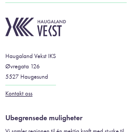
Haugaland Vekst IKS
Øvregata 126
5527 Haugesund
Kontakt oss
Ubegrensede muligheter
Vi samler regionen til én mektig kraft med styrke til