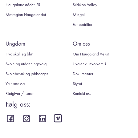
Haugalandsrådet IPR
Sildikon Valley
Matregion Haugalandet
Mingel
For bedrifter
Ungdom
Om oss
Hva skal jeg bli?
Om Haugaland Vekst
Skole og utdanningsvalg
Hva er vi involvert i?
Skolebesøk og jobbdager
Dokumenter
Yrkesmessa
Styret
Rådgiver / lærer
Kontakt oss
Følg oss: