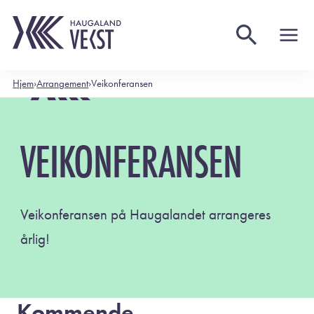
Hjem
›
Arrangement
›
Veikonferansen
VEIKONFERANSEN
Veikonferansen på Haugalandet arrangeres
årlig!
Kommende