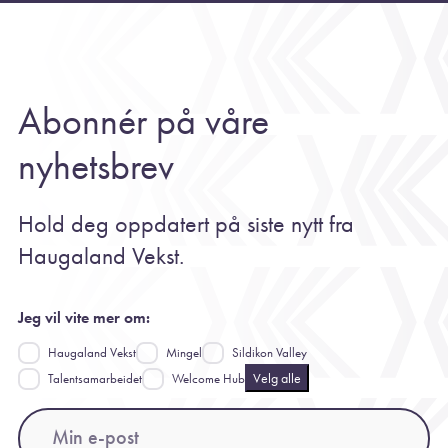
Abonnér på våre
nyhetsbrev
Hold deg oppdatert på siste nytt fra
Haugaland Vekst.
Jeg vil vite mer om:
Haugaland Vekst
Mingel
Sildikon Valley
Velg alle
Talentsamarbeidet
Welcome Hub
Email
(Påkrevd)