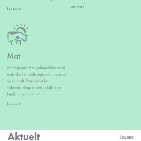
Les mer
Les mer
Reiseliv
Mat
Sentralt plassert på Vestlandet med en
Matregionen Haugalandet bidrar til
sterk vikinghistorie, vakker natur og
matsikkerhet både regionalt, nasjonalt
autentiske kulturopplevelser.
og globalt. Potensialet for
Haugalandet satser på reiseliv.
videreutvikling er stort, både innen
Les mer
landbruk og havbruk.
Les mer
Aktuelt
Les mer