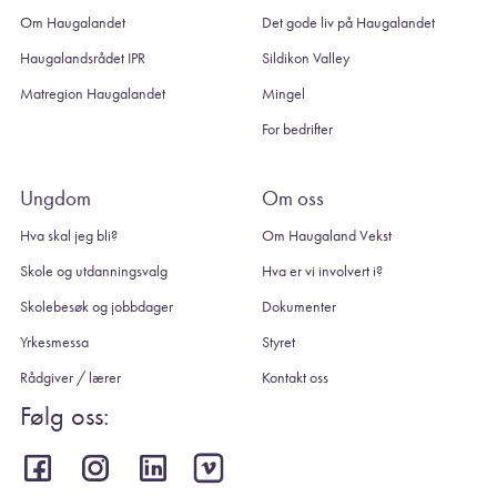
Om Haugalandet
Det gode liv på Haugalandet
Haugalandsrådet IPR
Sildikon Valley
Matregion Haugalandet
Mingel
For bedrifter
Ungdom
Om oss
Hva skal jeg bli?
Om Haugaland Vekst
Skole og utdanningsvalg
Hva er vi involvert i?
Skolebesøk og jobbdager
Dokumenter
Yrkesmessa
Styret
Rådgiver / lærer
Kontakt oss
Følg oss: