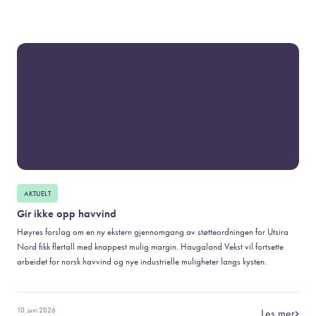
AKTUELT
Gir ikke opp havvind
Høyres forslag om en ny ekstern gjennomgang av støtteordningen for Utsira
Nord fikk flertall med knappest mulig margin. Haugaland Vekst vil fortsette
arbeidet for norsk havvind og nye industrielle muligheter langs kysten.
10. juni 2026
Les mer