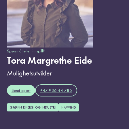
Spørsmål eller innspill?
Tora Margrethe Eide
Mulighetsutvikler
Send epost
+47 936 44 786
GRØNN ENERGI OG INDUSTRI
HAVVIND