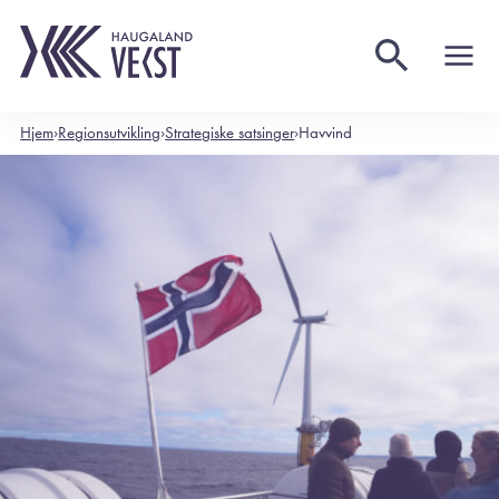
Hjem
›
Regionsutvikling
›
Strategiske satsinger
›
Havvind