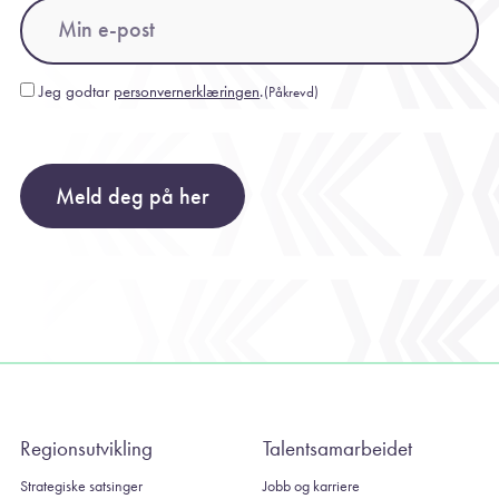
Email
(Påkrevd)
Jeg godtar
personvernerklæringen
.
(Påkrevd)
Consent
(Påkrevd)
Meld deg på her
Regionsutvikling
Talentsamarbeidet
Strategiske satsinger
Jobb og karriere