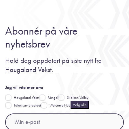
Abonnér på våre
nyhetsbrev
Hold deg oppdatert på siste nytt fra
Haugaland Vekst.
Jeg vil vite mer om:
Haugaland Vekst
Mingel
Sildikon Valley
Velg alle
Talentsamarbeidet
Welcome Hub
Email
(Påkrevd)