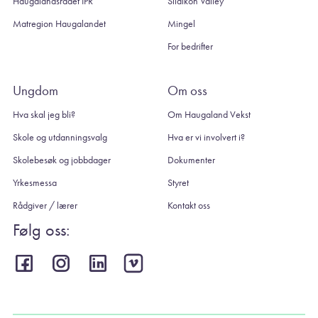
Haugalandsrådet IPR
Sildikon Valley
Matregion Haugalandet
Mingel
For bedrifter
Ungdom
Om oss
Hva skal jeg bli?
Om Haugaland Vekst
Skole og utdanningsvalg
Hva er vi involvert i?
Skolebesøk og jobbdager
Dokumenter
Yrkesmessa
Styret
Rådgiver / lærer
Kontakt oss
Følg oss: