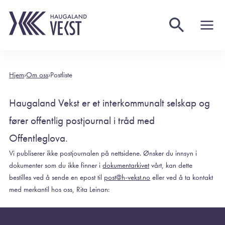
Postliste
Hjem
›
Om oss
›
Postliste
Haugaland Vekst er et interkommunalt selskap og
fører offentlig postjournal i tråd med
Offentleglova.
Vi publiserer ikke postjournalen på nettsidene. Ønsker du innsyn i
dokumenter som du ikke finner i
dokumentarkivet
vårt, kan dette
bestilles ved å sende en epost til
post@h-vekst.no
eller ved å ta kontakt
med merkantil hos oss, Rita Leinan: