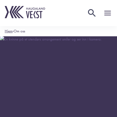
Hjem
›
Om oss