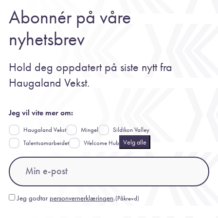
Abonnér på våre
nyhetsbrev
Hold deg oppdatert på siste nytt fra
Haugaland Vekst.
Jeg vil vite mer om:
Haugaland Vekst
Mingel
Sildikon Valley
Velg alle
Talentsamarbeidet
Welcome Hub
Email
(Påkrevd)
Jeg godtar
personvernerklæringen
.
(Påkrevd)
Consent
(Påkrevd)