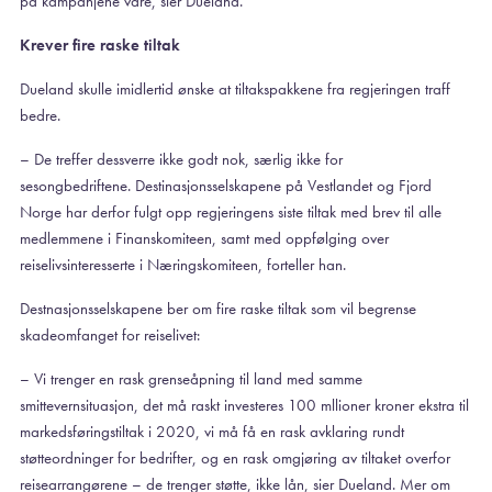
på kampanjene våre, sier Dueland.
Krever fire raske tiltak
Dueland skulle imidlertid ønske at tiltakspakkene fra regjeringen traff
bedre.
– De treffer dessverre ikke godt nok, særlig ikke for
sesongbedriftene. Destinasjonsselskapene på Vestlandet og Fjord
Norge har derfor fulgt opp regjeringens siste tiltak med brev til alle
medlemmene i Finanskomiteen, samt med oppfølging over
reiselivsinteresserte i Næringskomiteen, forteller han.
Destnasjonsselskapene ber om fire raske tiltak som vil begrense
skadeomfanget for reiselivet:
– Vi trenger en rask grenseåpning til land med samme
smittevernsituasjon, det må raskt investeres 100 mllioner kroner ekstra til
markedsføringstiltak i 2020, vi må få en rask avklaring rundt
støtteordninger for bedrifter, og en rask omgjøring av tiltaket overfor
reisearrangørene – de trenger støtte, ikke lån, sier Dueland. Mer om