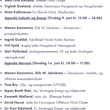
Stein Ove Rolland
, direktør Fjord Norge
Vigleik Dueland
, direktør Destinasjon Haugesund og Haugalandet
Nina Kaltwasser
fra Eljarvik Gård, Åkrafjorden
Agenda Industri og Energi
(Tirsdag 9. juni kl. 13.00 – 14.00)
Menon Economics
, Erik W. Jakobsen – Situasjonen i
prosessindustrien
Ingrid Guddal
, fabrikksjef Norsk Hydro Karmøy
Tiril Fjeld
, daglig leder Haugaland Næringspark
Geir Pollestad
, stortingsrepresentant, SP, og leder Stortingets
næringskomité
Agenda Havrom
(Onsdag 1o. juni kl. 10.00 – 11.00)
Menon Economics, Erik W. Jakobsen –
Situasjonen i maritim- og
offshore leverandørindustri
Tina Bru
, Olje- og energiminister (UTGÅR)
Espen Barth Eide
, Ap, Stortingets Energi og miljøkomité
Kenneth Walland
, adm. dir, Østensjø Rederi
Arvid Nesse
, leder for Norwegian Offshore Wind Cluster
Liv Kari Eskeland
, H, Stortingets Energi- og miljøkomité