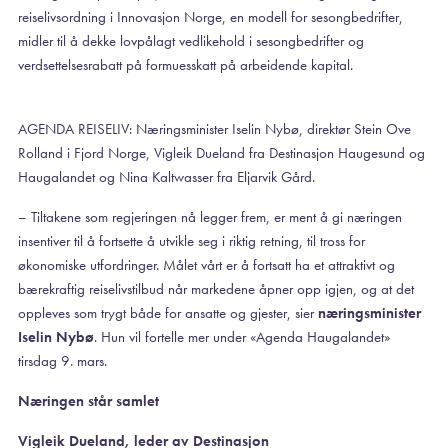
reiselivsordning i Innovasjon Norge, en modell for sesongbedrifter,
midler til å dekke lovpålagt vedlikehold i sesongbedrifter og
verdsettelsesrabatt på formuesskatt på arbeidende kapital.
AGENDA REISELIV: Næringsminister Iselin Nybø, direktør Stein Ove
Rolland i Fjord Norge, Vigleik Dueland fra Destinasjon Haugesund og
Haugalandet og Nina Kaltwasser fra Eljarvik Gård.
– Tiltakene som regjeringen nå legger frem, er ment å gi næringen
insentiver til å fortsette å utvikle seg i riktig retning, til tross for
økonomiske utfordringer. Målet vårt er å fortsatt ha et attraktivt og
bærekraftig reiselivstilbud når markedene åpner opp igjen, og at det
oppleves som trygt både for ansatte og gjester, sier
næringsminister
Iselin Nybø
. Hun vil fortelle mer under «Agenda Haugalandet»
tirsdag 9. mars.
Næringen står samlet
Vigleik Dueland, leder av Destinasjon