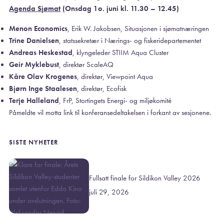
Agenda Sjømat
(Onsdag 1o. juni kl. 11.30 – 12.45)
Menon Economics
, Erik W. Jakobsen, Situasjonen i sjømatnæringen
Trine Danielsen
, statssekretær i Nærings- og fiskeridepartementet
Andreas Heskestad
, klyngeleder STIIM Aqua Cluster
Geir Myklebust
, direktør ScaleAQ
Kåre Olav Krogenes
, direktør, Viewpoint Aqua
Bjørn Inge Staalesen
, direktør, Ecofisk
Terje Halleland
, FrP, Stortingets Energi- og miljøkomité
Påmeldte vil motta link til konferansedeltakelsen i forkant av sesjonene.
SISTE NYHETER
Fullsatt finale for Sildikon Valley 2026
juli 29, 2026