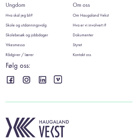
Ungdom
Om oss
Hva skal jeg bli?
Om Haugaland Vekst
Skole og utdanningsvalg
Hva er vi involvert i?
Skolebesøk og jobbdager
Dokumenter
Yrkesmessa
Styret
Rådgiver / lærer
Kontakt oss
Følg oss: