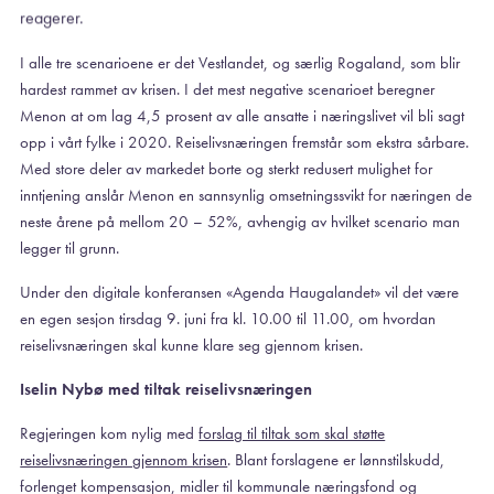
reagerer.
I alle tre scenarioene er det Vestlandet, og særlig Rogaland, som blir
hardest rammet av krisen. I det mest negative scenarioet beregner
Menon at om lag 4,5 prosent av alle ansatte i næringslivet vil bli sagt
opp i vårt fylke i 2020. Reiselivsnæringen fremstår som ekstra sårbare.
Med store deler av markedet borte og sterkt redusert mulighet for
inntjening anslår Menon en sannsynlig omsetningssvikt for næringen de
neste årene på mellom 20 – 52%, avhengig av hvilket scenario man
legger til grunn.
Under den digitale konferansen «Agenda Haugalandet» vil det være
en egen sesjon tirsdag 9. juni fra kl. 10.00 til 11.00, om hvordan
reiselivsnæringen skal kunne klare seg gjennom krisen.
Iselin Nybø med tiltak reiselivsnæringen
Regjeringen kom nylig med
forslag til tiltak som skal støtte
reiselivsnæringen gjennom krisen
. Blant forslagene er lønnstilskudd,
forlenget kompensasjon, midler til kommunale næringsfond og