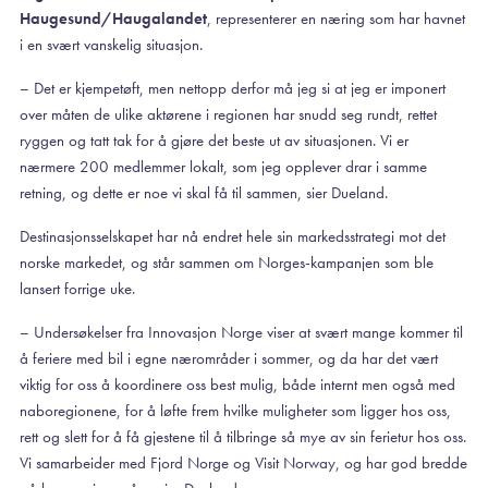
Haugesund/Haugalandet
, representerer en næring som har havnet
i en svært vanskelig situasjon.
– Det er kjempetøft, men nettopp derfor må jeg si at jeg er imponert
over måten de ulike aktørene i regionen har snudd seg rundt, rettet
ryggen og tatt tak for å gjøre det beste ut av situasjonen. Vi er
nærmere 200 medlemmer lokalt, som jeg opplever drar i samme
retning, og dette er noe vi skal få til sammen, sier Dueland.
Destinasjonsselskapet har nå endret hele sin markedsstrategi mot det
norske markedet, og står sammen om Norges-kampanjen som ble
lansert forrige uke.
– Undersøkelser fra Innovasjon Norge viser at svært mange kommer til
å feriere med bil i egne nærområder i sommer, og da har det vært
viktig for oss å koordinere oss best mulig, både internt men også med
naboregionene, for å løfte frem hvilke muligheter som ligger hos oss,
rett og slett for å få gjestene til å tilbringe så mye av sin ferietur hos oss.
Vi samarbeider med Fjord Norge og Visit Norway, og har god bredde