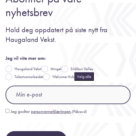
nyhetsbrev
Hold deg oppdatert på siste nytt fra
Haugaland Vekst.
Jeg vil vite mer om:
Haugaland Vekst
Mingel
Sildikon Valley
Velg alle
Talentsamarbeidet
Welcome Hub
Email
(Påkrevd)
Jeg godtar
personvernerklæringen
.
(Påkrevd)
Consent
(Påkrevd)