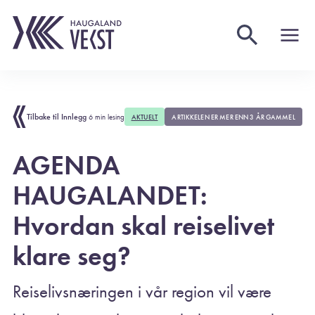
Tilbake til Innlegg
6 min lesing
AKTUELT
ARTIKKELEN ER MER ENN 3 ÅR GAMMEL
AGENDA
HAUGALANDET:
Hvordan skal reiselivet
klare seg?
Reiselivsnæringen i vår region vil være