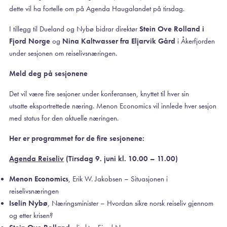
dette vil ha fortelle om på Agenda Haugalandet på tirsdag.
I tillegg til Dueland og Nybø bidrar direktør
Stein Ove Rolland i
Fjord Norge
og
Nina Kaltwasser fra Eljarvik Gård
i Åkerfjorden
under sesjonen om reiselivsnæringen.
Meld deg på sesjonene
Det vil være fire sesjoner under konferansen, knyttet til hver sin
utsatte eksportrettede næring. Menon Economics vil innlede hver sesjon
med status for den aktuelle næringen.
Her er programmet for de fire sesjonene:
Agenda Reiseliv
(Tirsdag 9. juni kl. 10.00 – 11.00)
Menon Economics
, Erik W. Jakobsen – Situasjonen i
reiselivsnæringen
Iselin Nybø
, Næringsminister – Hvordan sikre norsk reiseliv gjennom
og etter krisen?