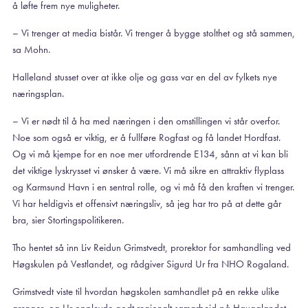
å løfte frem nye muligheter.
– Vi trenger at media bistår. Vi trenger å bygge stolthet og stå sammen,
sa Mohn.
Halleland stusset over at ikke olje og gass var en del av fylkets nye
næringsplan.
– Vi er nødt til å ha med næringen i den omstillingen vi står overfor.
Noe som også er viktig, er å fullføre Rogfast og få landet Hordfast.
Og vi må kjempe for en noe mer utfordrende E134, sånn at vi kan bli
det viktige lyskrysset vi ønsker å være. Vi må sikre en attraktiv flyplass
og Karmsund Havn i en sentral rolle, og vi må få den kraften vi trenger.
Vi har heldigvis et offensivt næringsliv, så jeg har tro på at dette går
bra, sier Stortingspolitikeren.
Tho hentet så inn Liv Reidun Grimstvedt, prorektor for samhandling ved
Høgskulen på Vestlandet, og rådgiver Sigurd Ur fra NHO Rogaland.
Grimstvedt viste til hvordan høgskolen samhandlet på en rekke ulike
arenaer, og Ur opplevde godt regionalt samarbeid på Haugalandet.