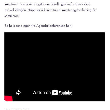
investorer, noe som har gitt dem handlingsrom for den videre
prosjekteringen. Håpet er å kunne ta en investeringsbeslutning før
sommeren.
Se hele sendingen fra Agendakonferansen her: