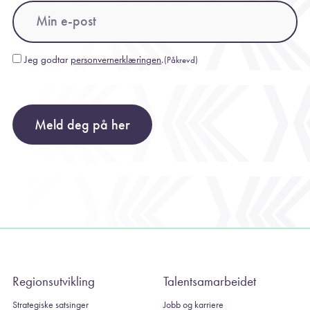
Email
(Påkrevd)
Jeg godtar
personvernerklæringen
.
(Påkrevd)
Consent
(Påkrevd)
Meld deg på her
Regionsutvikling
Talentsamarbeidet
Strategiske satsinger
Jobb og karriere