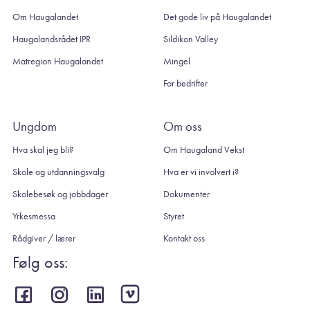
Om Haugalandet
Det gode liv på Haugalandet
Haugalandsrådet IPR
Sildikon Valley
Matregion Haugalandet
Mingel
For bedrifter
Ungdom
Om oss
Hva skal jeg bli?
Om Haugaland Vekst
Skole og utdanningsvalg
Hva er vi involvert i?
Skolebesøk og jobbdager
Dokumenter
Yrkesmessa
Styret
Rådgiver / lærer
Kontakt oss
Følg oss: