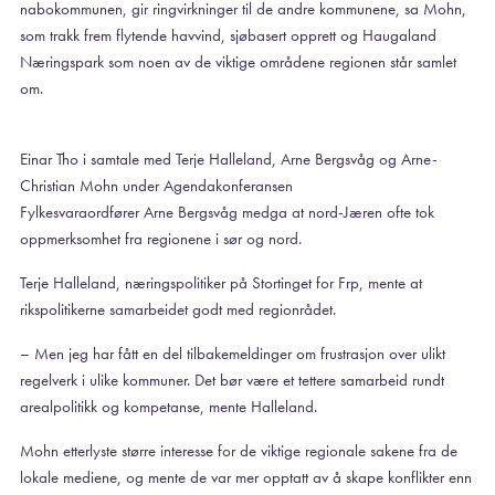
nabokommunen, gir ringvirkninger til de andre kommunene, sa Mohn,
som trakk frem flytende havvind, sjøbasert opprett og Haugaland
Næringspark som noen av de viktige områdene regionen står samlet
om.
Einar Tho i samtale med Terje Halleland, Arne Bergsvåg og Arne-
Christian Mohn under Agendakonferansen
Fylkesvaraordfører Arne Bergsvåg medga at nord-Jæren ofte tok
oppmerksomhet fra regionene i sør og nord.
Terje Halleland, næringspolitiker på Stortinget for Frp, mente at
rikspolitikerne samarbeidet godt med regionrådet.
– Men jeg har fått en del tilbakemeldinger om frustrasjon over ulikt
regelverk i ulike kommuner. Det bør være et tettere samarbeid rundt
arealpolitikk og kompetanse, mente Halleland.
Mohn etterlyste større interesse for de viktige regionale sakene fra de
lokale mediene, og mente de var mer opptatt av å skape konflikter enn