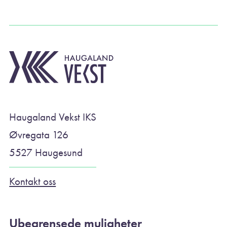
Haugaland Vekst IKS
Øvregata 126
5527 Haugesund
Kontakt oss
Ubegrensede muligheter