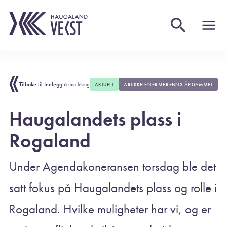
Tilbake til Innlegg
6 min lesing
AKTUELT
ARTIKKELEN ER MER ENN 3 ÅR GAMMEL
Haugalandets plass i
Rogaland
Under Agendakoneransen torsdag ble det
satt fokus på Haugalandets plass og rolle i
Rogaland. Hvilke muligheter har vi, og er