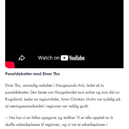
Paneldebatter med Einar Tho
Einar Tho, ansvarlig redaktør i Haugesunds Avis, ledet så to
paneldebatter. Den første om Haugalandet som enhet og som del av
Rogaland. Leder av regionrådet, Arne-Christian Mohn var tydelig på
at næringssamarbeidet i regionen var veldig godt.
– Her har vi en felles oppgave og stolthet. Vi er alle opptatt av å
skaffe arbeidsplasser til regionen, og vi vet at arbeidsplasser i