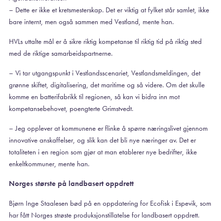
– Dette er ikke et kretsmesterskap. Det er viktig at fylket står samlet, ikke
bare internt, men også sammen med Vestland, mente han.
HVLs uttalte mål er å sikre riktig kompetanse til riktig tid på riktig sted
med de riktige samarbeidspartnerne.
– Vi tar utgangspunkt i Vestlandsscenariet, Vestlandsmeldingen, det
grønne skiftet, digitalisering, det maritime og så videre. Om det skulle
komme en batterifabrikk til regionen, så kan vi bidra inn mot
kompetansebehovet, poengterte Grimstvedt.
– Jeg opplever at kommunene er flinke å spørre næringslivet gjennom
innovative anskaffelser, og slik kan det bli nye næringer av. Det er
totaliteten i en region som gjør at man etablerer nye bedrifter, ikke
enkeltkommuner, mente han.
Norges største på landbasert oppdrett
Bjørn Inge Staalesen bød på en oppdatering for Ecofisk i Espevik, som
har fått Norges strøste produksjonstillatelse for landbasert oppdrett.