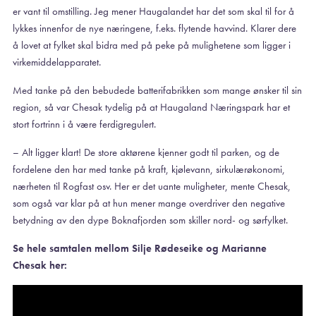
er vant til omstilling. Jeg mener Haugalandet har det som skal til for å
lykkes innenfor de nye næringene, f.eks. flytende havvind. Klarer dere
å lovet at fylket skal bidra med på peke på mulighetene som ligger i
virkemiddelapparatet.
Med tanke på den bebudede batterifabrikken som mange ønsker til sin
region, så var Chesak tydelig på at Haugaland Næringspark har et
stort fortrinn i å være ferdigregulert.
– Alt ligger klart! De store aktørene kjenner godt til parken, og de
fordelene den har med tanke på kraft, kjølevann, sirkulærøkonomi,
nærheten til Rogfast osv. Her er det uante muligheter, mente Chesak,
som også var klar på at hun mener mange overdriver den negative
betydning av den dype Boknafjorden som skiller nord- og sørfylket.
Se hele samtalen mellom Silje Rødeseike og Marianne
Chesak her: