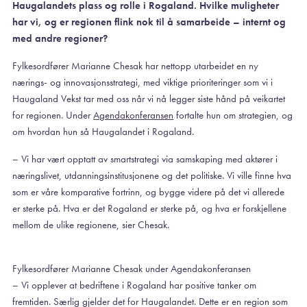
Haugalandets plass og rolle i Rogaland. Hvilke muligheter
har vi, og er regionen flink nok til å samarbeide – internt og
med andre regioner?
Fylkesordfører Marianne Chesak har nettopp utarbeidet en ny
nærings- og innovasjonsstrategi, med viktige prioriteringer som vi i
Haugaland Vekst tar med oss når vi nå legger siste hånd på veikartet
for regionen. Under
Agendakonferansen
fortalte hun om strategien, og
om hvordan hun så Haugalandet i Rogaland.
– Vi har vært opptatt av smartstrategi via samskaping med aktører i
næringslivet, utdanningsinstitusjonene og det politiske. Vi ville finne hva
som er våre komparative fortrinn, og bygge videre på det vi allerede
er sterke på. Hva er det Rogaland er sterke på, og hva er forskjellene
mellom de ulike regionene, sier Chesak.
Fylkesordfører Marianne Chesak under Agendakonferansen
– Vi opplever at bedriftene i Rogaland har positive tanker om
fremtiden. Særlig gjelder det for Haugalandet. Dette er en region som