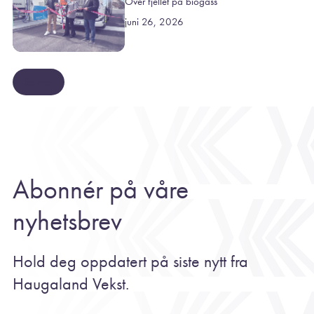
Over fjellet på biogass
juni 26, 2026
Se mer
Abonnér på våre
nyhetsbrev
Hold deg oppdatert på siste nytt fra
Haugaland Vekst.