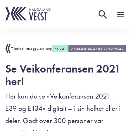
Tilbake til Innlegg
2 min lesing
AKTUELT
ARTIKKELEN ER MER ENN 3 ÅR GAMMEL
Se Veikonferansen 2021
her!
Her kan du se «Veikonferansen 2021 –
E39 og E134» digitalt – i sin helhet eller i
deler. Godt over 300 personer var