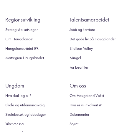
Regionsutvikling
Talentsamarbeidet
Strategiske satsinger
Jobb og karriere
Om Haugalandet
Det gode liv på Haugalandet
Haugalandsrådet IPR
Sildikon Valley
Matregion Haugalandet
Mingel
For bedrifter
Ungdom
Om oss
Hva skal jeg bli?
Om Haugaland Vekst
Skole og utdanningsvalg
Hva er vi involvert i?
Skolebesøk og jobbdager
Dokumenter
Yrkesmessa
Styret