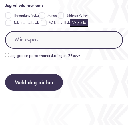
Jeg vil vite mer om:
Haugaland Vekst
Mingel
Sildikon Valley
Velg alle
Talentsamarbeidet
Welcome Hub
Email
(Påkrevd)
Jeg godtar
personvernerklæringen
.
(Påkrevd)
Consent
(Påkrevd)
Meld deg på her