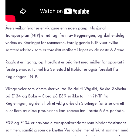
Årets veikonferanse er viktigere enn noen gang. Nasjonal
Transportplan (NTP) er nå lagt fram av Regjeringen, og skal endelig
vedtas av Stortinget før sommeren. Foreliggende NTP viser hvilke
samferdselstiltak som er foreslått realisert i løpet av de neste 6 årene.
Rogfast er i gang, og Hordfast er prioritert med midler for oppstart i
første periode. Tunnel fra Seljestad til Røldal er også foreslått fra
Regjeringen i NTP.
Viktige veier som vintersikker vei fra Røldal til Vågslid, Bakka-Solheim
på E134 og Bokn – Stord på E39 er ikke tatt inn i NTP fra
Regjeringen, og det vil bli et viktig arbeid i Stortinget for å se om ett
eller flere av disse prosjektene kan komme inn i første 6 års-periode.
E39 og E134 er nasjonale transportkorridorer som binder Vestlandet
sammen, samtidig som de knytter Vestlandet mer effektivt sammen med