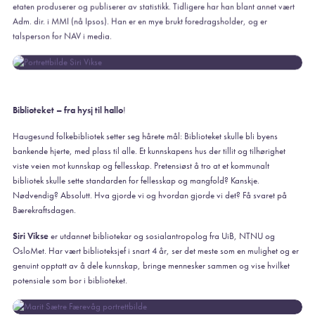
etaten produserer og publiserer av statistikk. Tidligere har han blant annet vært
Adm. dir. i MMI (nå Ipsos). Han er en mye brukt foredragsholder, og er
talsperson for NAV i media.
Biblioteket – fra hysj til hallo
!
Haugesund folkebibliotek setter seg hårete mål: Biblioteket skulle bli byens
bankende hjerte, med plass til alle. Et kunnskapens hus der tillit og tilhørighet
viste veien mot kunnskap og fellesskap. Pretensiøst å tro at et kommunalt
bibliotek skulle sette standarden for fellesskap og mangfold? Kanskje.
Nødvendig? Absolutt. Hva gjorde vi og hvordan gjorde vi det? Få svaret på
Bærekraftsdagen.
Siri Vikse
er utdannet bibliotekar og sosialantropolog fra UiB, NTNU og
OsloMet. Har vært biblioteksjef i snart 4 år, ser det meste som en mulighet og er
genuint opptatt av å dele kunnskap, bringe mennesker sammen og vise hvilket
potensiale som bor i biblioteket.