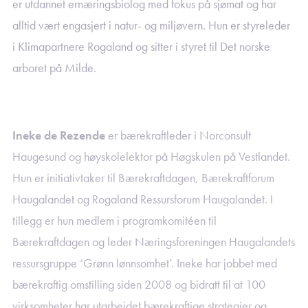
er utdannet ernæringsbiolog med fokus på sjømat og har
alltid vært engasjert i natur- og miljøvern. Hun er styreleder
i Klimapartnere Rogaland og sitter i styret til Det norske
arboret på Milde.
Ineke de Rezende
er bærekraftleder i Norconsult
Haugesund og høyskolelektor på Høgskulen på Vestlandet.
Hun er initiativtaker til Bærekraftdagen, Bærekraftforum
Haugalandet og Rogaland Ressursforum Haugalandet. I
tillegg er hun medlem i programkomitéen til
Bærekraftdagen og leder Næringsforeningen Haugalandets
ressursgruppe ‘Grønn lønnsomhet’. Ineke har jobbet med
bærekraftig omstilling siden 2008 og bidratt til at 100
virksomheter har utarbeidet bærekraftige strategier og