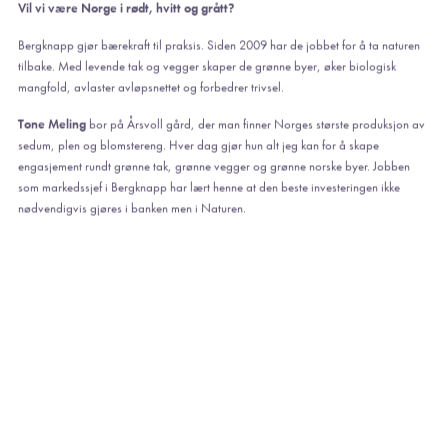
Vil vi være Norge i rødt, hvitt og grått?
Bergknapp gjør bærekraft til praksis. Siden 2009 har de jobbet for å ta naturen
tilbake. Med levende tak og vegger skaper de grønne byer, øker biologisk
mangfold, avlaster avløpsnettet og forbedrer trivsel.
Tone Meling
bor på Årsvoll gård, der man finner Norges største produksjon av
sedum, plen og blomstereng. Hver dag gjør hun alt jeg kan for å skape
engasjement rundt grønne tak, grønne vegger og grønne norske byer. Jobben
som markedssjef i Bergknapp har lært henne at den beste investeringen ikke
nødvendigvis gjøres i banken men i Naturen.