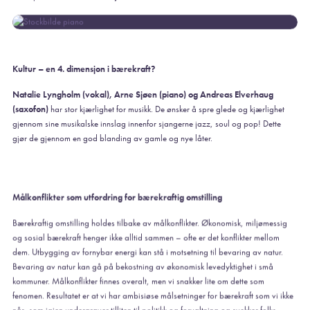
Kultur – en 4. dimensjon i bærekraft?
Natalie Lyngholm (vokal), Arne Sjøen (piano) og Andreas Elverhaug
(saxofon)
har stor kjærlighet for musikk. De ønsker å spre glede og kjærlighet
gjennom sine musikalske innslag innenfor sjangerne jazz, soul og pop! Dette
gjør de gjennom en god blanding av gamle og nye låter.
Målkonflikter som utfordring for bærekraftig omstilling
Bærekraftig omstilling holdes tilbake av målkonflikter. Økonomisk, miljømessig
og sosial bærekraft henger ikke alltid sammen – ofte er det konflikter mellom
dem. Utbygging av fornybar energi kan stå i motsetning til bevaring av natur.
Bevaring av natur kan gå på bekostning av økonomisk levedyktighet i små
kommuner. Målkonflikter finnes overalt, men vi snakker lite om dette som
fenomen. Resultatet er at vi har ambisiøse målsetninger for bærekraft som vi ikke
når, som igjen undergraver tilliten til politikk og forvaltning og svekker folks