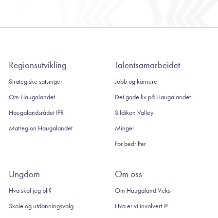
Regionsutvikling
Talentsamarbeidet
Strategiske satsinger
Jobb og karriere
Om Haugalandet
Det gode liv på Haugalandet
Haugalandsrådet IPR
Sildikon Valley
Matregion Haugalandet
Mingel
For bedrifter
Ungdom
Om oss
Hva skal jeg bli?
Om Haugaland Vekst
Skole og utdanningsvalg
Hva er vi involvert i?