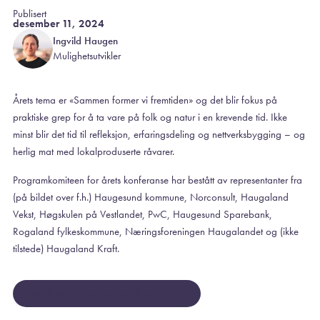
Publisert
desember 11, 2024
Ingvild Haugen
Mulighetsutvikler
Årets tema er «Sammen former vi fremtiden» og det blir fokus på
praktiske grep for å ta vare på folk og natur i en krevende tid. Ikke
minst blir det tid til refleksjon, erfaringsdeling og nettverksbygging – og
herlig mat med lokalproduserte råvarer.
Programkomiteen for årets konferanse har bestått av representanter fra
(på bildet over f.h.) Haugesund kommune, Norconsult, Haugaland
Vekst, Høgskulen på Vestlandet, PwC, Haugesund Sparebank,
Rogaland fylkeskommune, Næringsforeningen Haugalandet og (ikke
tilstede) Haugaland Kraft.
Påmelding til konferansen finner du her