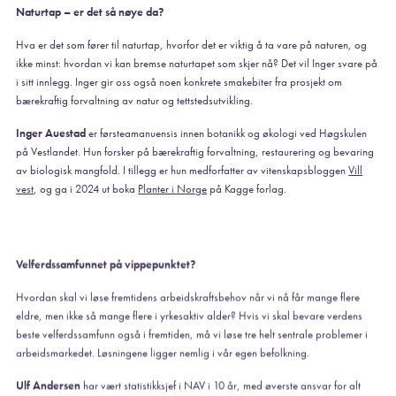
Naturtap – er det så nøye da?
Hva er det som fører til naturtap, hvorfor det er viktig å ta vare på naturen, og
ikke minst: hvordan vi kan bremse naturtapet som skjer nå? Det vil Inger svare på
i sitt innlegg. Inger gir oss også noen konkrete smakebiter fra prosjekt om
bærekraftig forvaltning av natur og tettstedsutvikling.
Inger Auestad
er førsteamanuensis innen botanikk og økologi ved Høgskulen
på Vestlandet. Hun forsker på bærekraftig forvaltning, restaurering og bevaring
av biologisk mangfold. I tillegg er hun medforfatter av vitenskapsbloggen
Vill
vest
, og ga i 2024 ut boka
Planter i Norge
på Kagge forlag.
Velferdssamfunnet på vippepunktet?
Hvordan skal vi løse fremtidens arbeidskraftsbehov når vi nå får mange flere
eldre, men ikke så mange flere i yrkesaktiv alder? Hvis vi skal bevare verdens
beste velferdssamfunn også i fremtiden, må vi løse tre helt sentrale problemer i
arbeidsmarkedet. Løsningene ligger nemlig i vår egen befolkning.
Ulf Andersen
har vært statistikksjef i NAV i 10 år, med øverste ansvar for alt