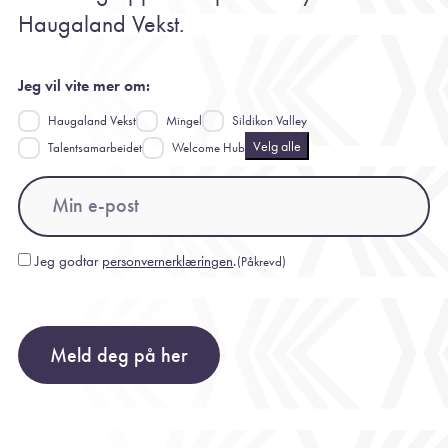
Haugaland Vekst.
Jeg vil vite mer om:
Haugaland Vekst
Mingel
Sildikon Valley
Velg alle
Talentsamarbeidet
Welcome Hub
Email
(Påkrevd)
Jeg godtar
personvernerklæringen
.
(Påkrevd)
Consent
(Påkrevd)
Meld deg på her