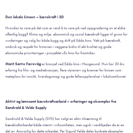
Den lokale kinoen – bærekraft i 3D
Hvordan ta vare på det som er verd å ta vare på ved oppgradering av et eldre
offentlig bygg? Klima og miljø, økonomisk og sosial bærekraft ligger til grunn for
vurderinger og valg for både bygg og drift på Edda kino. Vekt på bærekraft,
ombruk og respekt for historien i veggene bidro til økt kvalitet og gode
økonomiske prioriteringer i prosjektet «En kino for framtida».
Marit Sætre Færevåg
er kinosjef ved Edda kino i Haugesund. Hun har 30 års
erfaring fra film- og mediebransjen, flere styreverv og brenner for kinoen som
møteplass for innsikt, hverdagsmagi og gode fellesopplevelser i lokalsamfunnet.
Aktivt og lønnsomt bærekraftsarbeid – erfaringer og eksempler fra
Sandvold & Velde Supply
Sandvold & Velde Supply (SVS) har valgt en aktiv tilnærming til
bærekraftarbeidet både internt i virksomheten, men også i verdikjeden de er en
del av. Ansvarlig for dette arbeidet, Per Sigurd Velde deler konkrete eksempler