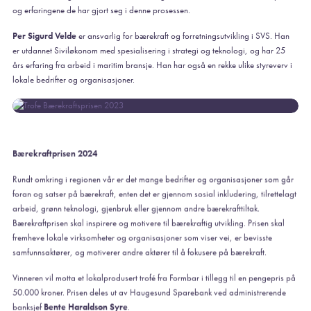
og erfaringene de har gjort seg i denne prosessen.
Per Sigurd Velde
er ansvarlig for bærekraft og forretningsutvikling i SVS. Han
er utdannet Siviløkonom med spesialisering i strategi og teknologi, og har 25
års erfaring fra arbeid i maritim bransje. Han har også en rekke ulike styreverv i
lokale bedrifter og organisasjoner.
Bærekraftprisen 2024
Rundt omkring i regionen vår er det mange bedrifter og organisasjoner som går
foran og satser på bærekraft, enten det er gjennom sosial inkludering, tilrettelagt
arbeid, grønn teknologi, gjenbruk eller gjennom andre bærekrafttiltak.
Bærekraftprisen skal inspirere og motivere til bærekraftig utvikling. Prisen skal
fremheve lokale virksomheter og organisasjoner som viser vei, er bevisste
samfunnsaktører, og motiverer andre aktører til å fokusere på bærekraft.
Vinneren vil motta et lokalprodusert trofé fra Formbar i tillegg til en pengepris på
50.000 kroner. Prisen deles ut av Haugesund Sparebank ved administrerende
banksjef
Bente Haraldson Syre
.