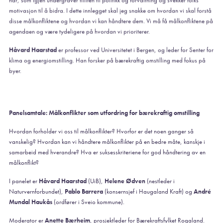
motivasjon til å bidra. I dette innlegget skal jeg snakke om hvordan vi skal forstå
disse målkonfliktene og hvordan vi kan håndtere dem. Vi må få målkonfliktene på
agendaen og være tydeligere på hvordan vi prioriterer.
Håvard Haarstad
er professor ved Universitetet i Bergen, og leder for Senter for
klima og energiomstilling. Han forsker på bærekraftig omstilling med fokus på
byer.
Panelsamtale: Målkonflikter som utfordring for bærekraftig omstilling
Hvordan forholder vi oss til målkonflikter? Hvorfor er det noen ganger så
vanskelig? Hvordan kan vi håndtere målkonflikter på en bedre måte, kanskje i
samarbeid med hverandre? Hva er suksesskriteriene for god håndtering av en
målkonflikt?
I panelet er
Håvard Haarstad
(UiB),
Helene Ødven
(nestleder i
Naturvernforbundet),
Pablo Barrera
(konsernsjef i Haugaland Kraft) og
André
Mundal Haukås
(ordfører i Sveio kommune).
Moderator er
Anette Bærheim
, prosjektleder for Bærekraftsfylket Rogaland.