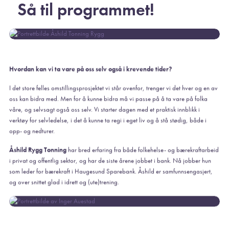
Så til programmet!
Hvordan kan vi ta vare på oss selv også i krevende tider?
I det store felles omstillingsprosjektet vi står ovenfor, trenger vi det hver og en av
oss kan bidra med. Men for å kunne bidra må vi passe på å ta vare på folka
våre, og selvsagt også oss selv. Vi starter dagen med et praktisk innblikk i
verktøy for selvledelse, i det å kunne ta regi i eget liv og å stå stødig, både i
opp- og nedturer.
Åshild Rygg Tonning
har bred erfaring fra både folkehelse- og bærekraftarbeid
i privat og offentlig sektor, og har de siste årene jobbet i bank. Nå jobber hun
som leder for bærekraft i Haugesund Sparebank. Åshild er samfunnsengasjert,
og over snittet glad i idrett og (ute)trening.