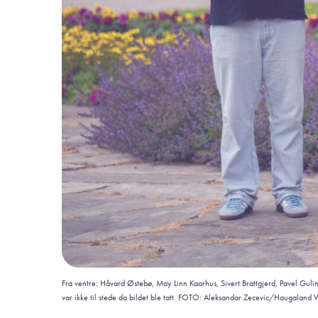
Fra ventre: Håvard Østebø, May Linn Kaarhus, Sivert Brattgjerd, Pavel Gul
var ikke til stede da bildet ble tatt. FOTO: Aleksandar Zecevic/Haugaland V