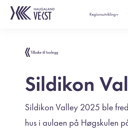
Regionsutvikling
Tilbake til Innlegg
Sildikon Val
Sildikon Valley 2025 ble freda
hus i aulaen på Høgskulen 