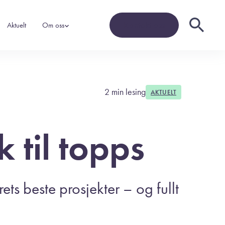
Kontakt oss
Aktuelt
Om oss
2 min lesing
AKTUELT
gi
t
 til topps
skole
og
g nye
t én
r og
ts beste prosjekter – og fullt
y!