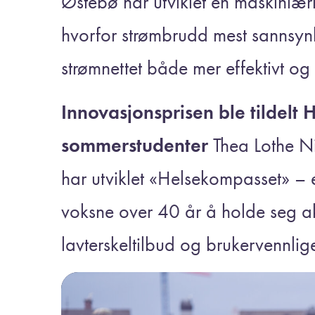
Østebø har utviklet en maskinlær
hvorfor strømbrudd mest sannsynl
strømnettet både mer effektivt og
Innovasjonsprisen ble tildel
sommerstudenter
Thea Lothe Ni
har utviklet «Helsekompasset» – e
voksne over 40 år å holde seg ak
lavterskeltilbud og brukervennlig