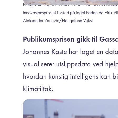
Erling Valen og Thea Lothe Nilsen har jobbet i Haug
innovasjonsprosjekt. Med på laget hadde de Eirik Vila
Aleksandar Zecevic/Haugaland Vekst
Publikumsprisen gikk til Gass
Johannes Kaste har laget en dat
visualiserer utslippsdata ved hjel
hvordan kunstig intelligens kan bi
klimatiltak.