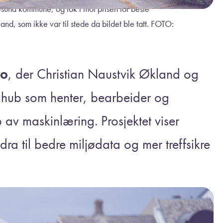
esund kommune, og tok i mot prisen for beste
nd, som ikke var til stede da bildet ble tatt. FOTO:
co
, der Christian Naustvik Økland og
ahub som henter, bearbeider og
p av maskinlæring. Prosjektet viser
dra til bedre miljødata og mer treffsikre