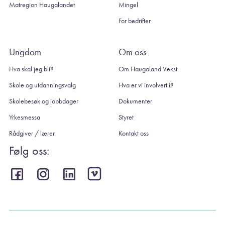
Matregion Haugalandet
Mingel
For bedrifter
Ungdom
Om oss
Hva skal jeg bli?
Om Haugaland Vekst
Skole og utdanningsvalg
Hva er vi involvert i?
Skolebesøk og jobbdager
Dokumenter
Yrkesmessa
Styret
Rådgiver / lærer
Kontakt oss
Følg oss: