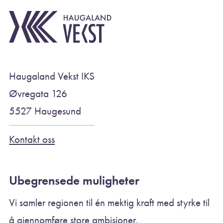
Haugaland Vekst IKS
Øvregata 126
5527 Haugesund
Kontakt oss
Ubegrensede muligheter
Vi samler regionen til én mektig kraft med styrke til
å gjennomføre store ambisjoner.