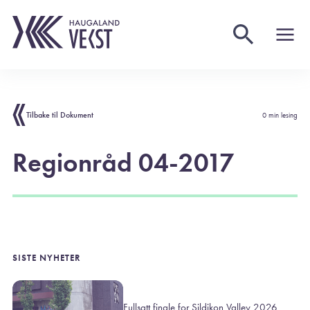
Tilbake til Dokument
0 min lesing
Regionråd 04-2017
SISTE NYHETER
Fullsatt finale for Sildikon Valley 2026