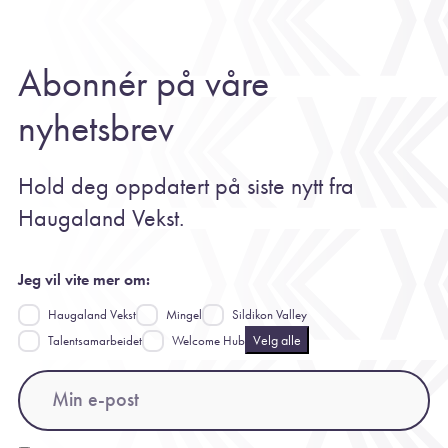
Abonnér på våre
nyhetsbrev
Hold deg oppdatert på siste nytt fra
Haugaland Vekst.
Jeg vil vite mer om:
Haugaland Vekst
Mingel
Sildikon Valley
Velg alle
Talentsamarbeidet
Welcome Hub
Email
(Påkrevd)