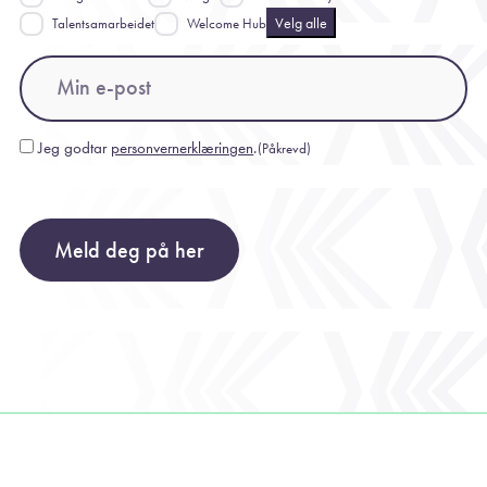
Velg alle
Talentsamarbeidet
Welcome Hub
Email
(Påkrevd)
Jeg godtar
personvernerklæringen
.
(Påkrevd)
Consent
(Påkrevd)
Meld deg på her