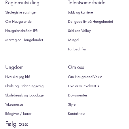
Regionsutvikling
Talentsamarbeidet
Strategiske satsinger
Jobb og karriere
Om Haugalandet
Det gode liv på Haugalandet
Haugalandsrådet IPR
Sildikon Valley
Matregion Haugalandet
Mingel
For bedrifter
Ungdom
Om oss
Hva skal jeg bli?
Om Haugaland Vekst
Skole og utdanningsvalg
Hva er vi involvert i?
Skolebesøk og jobbdager
Dokumenter
Yrkesmessa
Styret
Rådgiver / lærer
Kontakt oss
Følg oss: