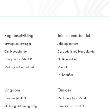
Regionsutvikling
Talentsamarbeidet
Strategiske satsinger
Jobb og karriere
Om Haugalandet
Det gode liv på Haugalandet
Haugalandsrådet IPR
Sildikon Valley
Matregion Haugalandet
Mingel
For bedrifter
Ungdom
Om oss
Hva skal jeg bli?
Om Haugaland Vekst
Skole og utdanningsvalg
Hva er vi involvert i?