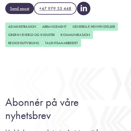
Send epost
+47 979 53 448
ADMINISTRASJON
ARRANGEMENT
GENERELLE HENVENDELSER
GRØNN ENERGI OG INDUSTRI
KOMMUNIKASJON
REGIONSUTVIKLING
TALENTSAMARBEIDET
Abonnér på våre
nyhetsbrev