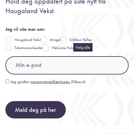
Hold deg oppdatert på siste nytt fra
Haugaland Vekst.
Jeg vil vite mer om:
Haugaland Vekst
Mingel
Sildikon Valley
Velg alle
Talentsamarbeidet
Welcome Hub
Email
(Påkrevd)
Jeg godtar
personvernerklæringen
.
(Påkrevd)
Consent
(Påkrevd)
Meld deg på her