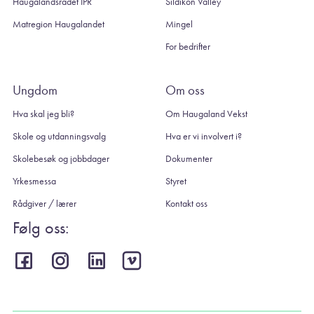
Haugalandsrådet IPR
Sildikon Valley
Matregion Haugalandet
Mingel
For bedrifter
Ungdom
Om oss
Hva skal jeg bli?
Om Haugaland Vekst
Skole og utdanningsvalg
Hva er vi involvert i?
Skolebesøk og jobbdager
Dokumenter
Yrkesmessa
Styret
Rådgiver / lærer
Kontakt oss
Følg oss: