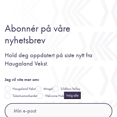
Abonnér på våre
nyhetsbrev
Hold deg oppdatert på siste nytt fra
Haugaland Vekst.
Jeg vil vite mer om:
Haugaland Vekst
Mingel
Sildikon Valley
Velg alle
Talentsamarbeidet
Welcome Hub
Email
(Påkrevd)