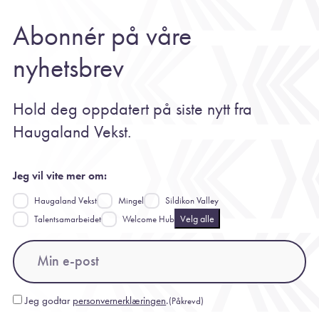
Abonnér på våre
nyhetsbrev
Hold deg oppdatert på siste nytt fra
Haugaland Vekst.
Jeg vil vite mer om:
Haugaland Vekst
Mingel
Sildikon Valley
Velg alle
Talentsamarbeidet
Welcome Hub
Email
(Påkrevd)
Jeg godtar
personvernerklæringen
.
(Påkrevd)
Consent
(Påkrevd)