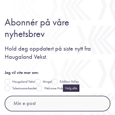
Abonnér på våre
nyhetsbrev
Hold deg oppdatert på siste nytt fra
Haugaland Vekst.
Jeg vil vite mer om:
Haugaland Vekst
Mingel
Sildikon Valley
Velg alle
Talentsamarbeidet
Welcome Hub
Email
(Påkrevd)