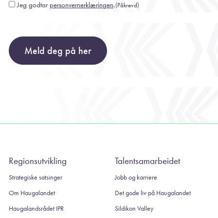
Jeg godtar
personvernerklæringen
.
(Påkrevd)
Consent
(Påkrevd)
Meld deg på her
Regionsutvikling
Talentsamarbeidet
Strategiske satsinger
Jobb og karriere
Om Haugalandet
Det gode liv på Haugalandet
Haugalandsrådet IPR
Sildikon Valley