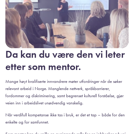
Da kan du være den vi leter
etter som mentor.
Mange høyt kvalifiserte innvandrere møter utfordringer når de søker
relevant arbeid i Norge. Manglende nettverk, språkbarrierer,
fordommer og diskriminering, samt begrenset kulturell forståelse, gjør
veien inn i arbeidslivet unødvendig vanskelig.
Når verdifull kompetanse ikke tas i bruk, er det et tap – både for den
enkelte og for samfunnet.
Som mentor kan du spille en avgjørende rolle for en jobbsøker på vei