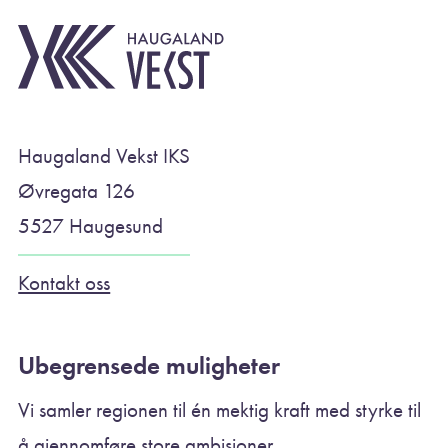
Haugaland Vekst IKS
Øvregata 126
5527 Haugesund
Kontakt oss
Ubegrensede muligheter
Vi samler regionen til én mektig kraft med styrke til
å gjennomføre store ambisjoner.