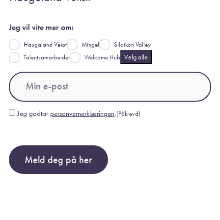
Jeg vil vite mer om:
Haugaland Vekst
Mingel
Sildikon Valley
Velg alle
Talentsamarbeidet
Welcome Hub
Email
(Påkrevd)
Jeg godtar
personvernerklæringen
.
(Påkrevd)
Consent
(Påkrevd)
Meld deg på her