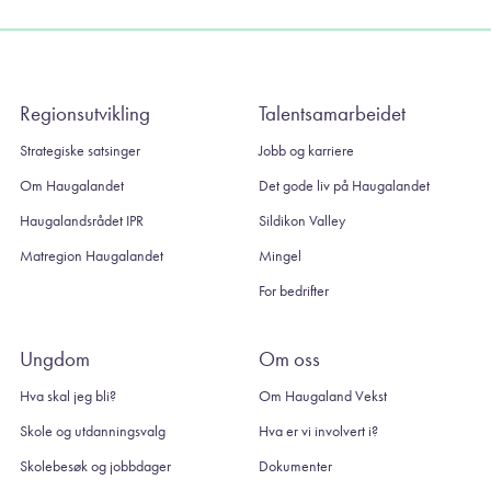
Regionsutvikling
Talentsamarbeidet
Strategiske satsinger
Jobb og karriere
Om Haugalandet
Det gode liv på Haugalandet
Haugalandsrådet IPR
Sildikon Valley
Matregion Haugalandet
Mingel
For bedrifter
Ungdom
Om oss
Hva skal jeg bli?
Om Haugaland Vekst
Skole og utdanningsvalg
Hva er vi involvert i?
Skolebesøk og jobbdager
Dokumenter