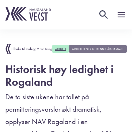
Tilbake til Innlegg
2 min lesing
AKTUELT
ARTIKKELEN ER MER ENN 3 ÅR GAMMEL
Historisk høy ledighet i
Rogaland
De to siste ukene har tallet på
permitteringsvarsler økt dramatisk,
opplyser NAV Rogaland i en