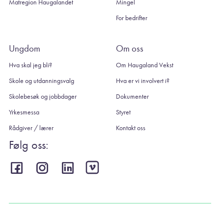
Matregion Haugalandet
Mingel
For bedrifter
Ungdom
Om oss
Hva skal jeg bli?
Om Haugaland Vekst
Skole og utdanningsvalg
Hva er vi involvert i?
Skolebesøk og jobbdager
Dokumenter
Yrkesmessa
Styret
Rådgiver / lærer
Kontakt oss
Følg oss: