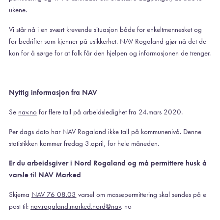
ukene.
Vi står nå i en svært krevende situasjon både for enkeltmennesket og
for bedrifter som kjenner på usikkerhet. NAV Rogaland gjør nå det de
kan for å sørge for at folk får den hjelpen og informasjonen de trenger.
Nyttig informasjon fra NAV
Se
nav.no
for flere tall på arbeidsledighet fra 24.mars 2020.
Per dags dato har NAV Rogaland ikke tall på kommunenivå. Denne
statistikken kommer fredag 3.april, for hele måneden.
Er du arbeidsgiver i Nord Rogaland og må permittere husk å
varsle til NAV Marked
Skjema
NAV 76 08.03
varsel om massepermittering skal sendes på e
post til:
nav.rogaland.marked.nord@nav
. no