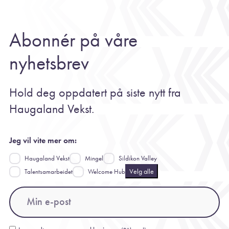
Abonnér på våre
nyhetsbrev
Hold deg oppdatert på siste nytt fra
Haugaland Vekst.
Jeg vil vite mer om:
Haugaland Vekst
Mingel
Sildikon Valley
Velg alle
Talentsamarbeidet
Welcome Hub
Email
(Påkrevd)