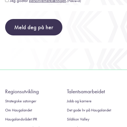
Jeg godtar
personvernerklæringen
.
(Påkrevd)
Consent
(Påkrevd)
Meld deg på her
Regionsutvikling
Talentsamarbeidet
Strategiske satsinger
Jobb og karriere
Om Haugalandet
Det gode liv på Haugalandet
Haugalandsrådet IPR
Sildikon Valley