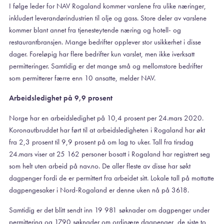
I følge leder for NAV Rogaland kommer varslene fra ulike næringer,
inkludert leverandørindustrien til olje og gass. Store deler av varslene
kommer blant annet fra tjenesteytende næring og hotell- og
restaurantbransjen. Mange bedrifter opplever stor usikkerhet i disse
dager. Foreløpig har flere bedrifter kun varslet, men ikke iverksatt
permitteringer. Samtidig er det mange små og mellomstore bedrifter
som permitterer færre enn 10 ansatte, melder NAV.
Arbeidsledighet på 9,9 prosent
Norge har en arbeidsledighet på 10,4 prosent per 24.mars 2020.
Koronautbruddet har ført til at arbeidsledigheten i Rogaland har økt
fra 2,3 prosent til 9,9 prosent på om lag to uker. Tall fra tirsdag
24.mars viser at 25 162 personer bosatt i Rogaland har registrert seg
som helt uten arbeid på nav.no. De aller fleste av disse har søkt
dagpenger fordi de er permittert fra arbeidet sitt. Lokale tall på mottatte
dagpengesaker i Nord-Rogaland er denne uken nå på 3618.
Samtidig er det blitt sendt inn 19 981 søknader om dagpenger under
permittering og 1790 søknader om ordinære dagpenger, de siste to