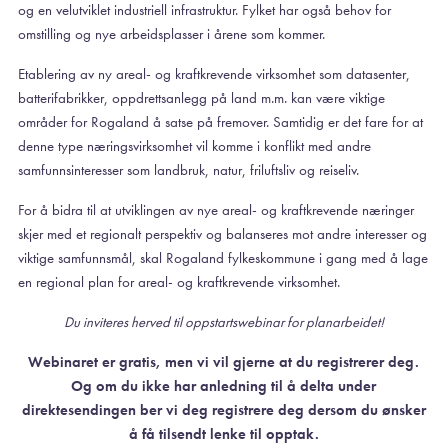
og en velutviklet industriell infrastruktur. Fylket har også behov for
omstilling og nye arbeidsplasser i årene som kommer.
Etablering av ny areal- og kraftkrevende virksomhet som datasenter,
batterifabrikker, oppdrettsanlegg på land m.m. kan være viktige
områder for Rogaland å satse på fremover. Samtidig er det fare for at
denne type næringsvirksomhet vil komme i konflikt med andre
samfunnsinteresser som landbruk, natur, friluftsliv og reiseliv.
For å bidra til at utviklingen av nye areal- og kraftkrevende næringer
skjer med et regionalt perspektiv og balanseres mot andre interesser og
viktige samfunnsmål, skal Rogaland fylkeskommune i gang med å lage
en regional plan for areal- og kraftkrevende virksomhet.
Du inviteres herved til oppstartswebinar for planarbeidet!
Webinaret er gratis, men vi vil gjerne at du registrerer deg.
Og om du ikke har anledning til å delta under
direktesendingen ber vi deg registrere deg dersom du ønsker
å få tilsendt lenke til opptak.