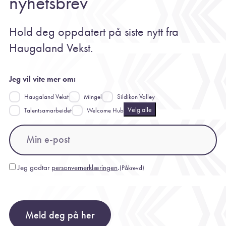
nyhetsbrev
Hold deg oppdatert på siste nytt fra
Haugaland Vekst.
Jeg vil vite mer om:
Haugaland Vekst
Mingel
Sildikon Valley
Velg alle
Talentsamarbeidet
Welcome Hub
Email
(Påkrevd)
Jeg godtar
personvernerklæringen
.
(Påkrevd)
Consent
(Påkrevd)
Meld deg på her