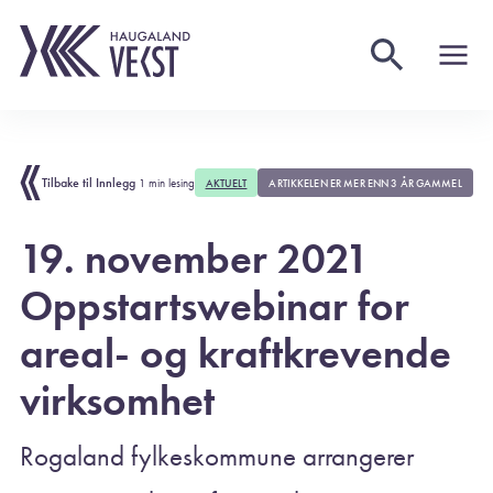
Tilbake til Innlegg
1 min lesing
AKTUELT
ARTIKKELEN ER MER ENN 3 ÅR GAMMEL
19. november 2021
Oppstartswebinar for
areal- og kraftkrevende
virksomhet
Rogaland fylkeskommune arrangerer