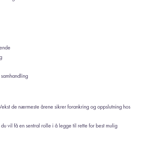
rende
ng
g samhandling
d Vekst de nærmeste årene sikrer forankring og oppslutning hos
il få en sentral rolle i å legge til rette for best mulig