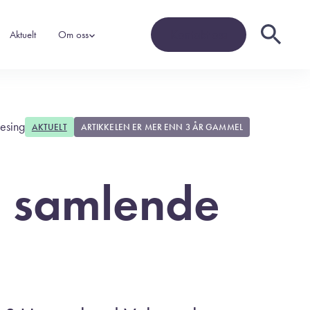
Kontakt oss
Aktuelt
Om oss
lesing
AKTUELT
ARTIKKELEN ER MER ENN 3 ÅR GAMMEL
gi
t
n samlende
skole
og
g nye
t én
r og
y!