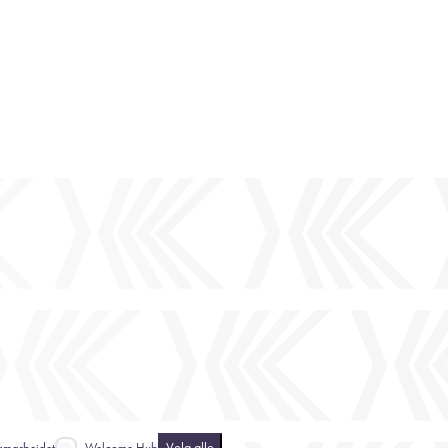
Velg alle
amarbeidet
Welcome Hub