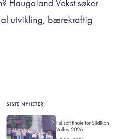
en? Haugaland Vekst søker
nal utvikling, bærekraftig
SISTE NYHETER
Fullsatt finale for Sildikon
Valley 2026