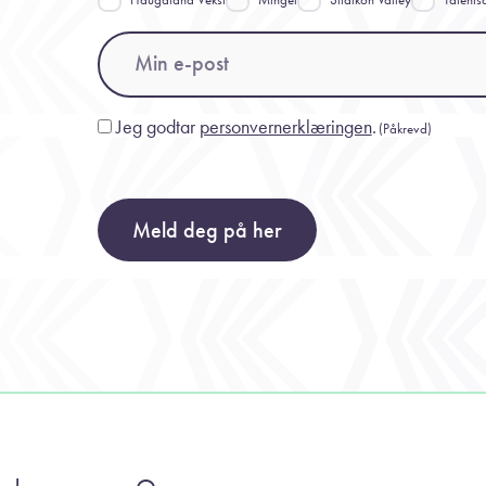
Email
(Påkrevd)
Jeg godtar
personvernerklæringen
.
Consent
(Påkrevd)
(Påkrevd)
Meld deg på her