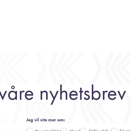
våre nyhetsbrev
Jeg vil vite mer om:
Haugaland Vekst
Mingel
Sildikon Valley
Talents