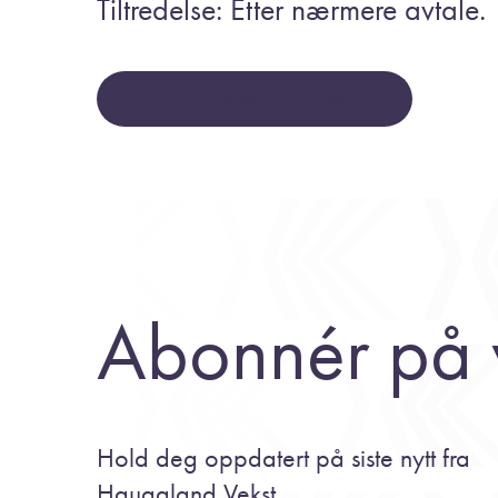
Tiltredelse: Etter nærmere avtale.
Les mer om stillingen og søk her
Abonnér på 
Hold deg oppdatert på siste nytt fra
Haugaland Vekst.