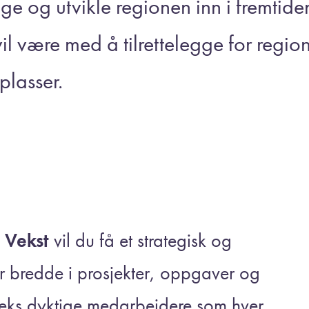
e og utvikle regionen inn i fremtid
il være med å tilrettelegge for regio
plasser.
 Vekst
vil du få et strategisk og
r bredde i prosjekter, oppgaver og
seks dyktige medarbeidere som hver