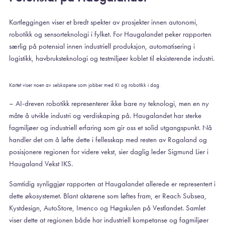
Kartleggingen viser et bredt spekter av prosjekter innen autonomi,
robotikk og sensorteknologi i fylket. For Haugalandet peker rapporten
særlig på potensial innen industriell produksjon, automatisering i
logistikk, havbruksteknologi og testmiljøer koblet til eksisterende industri.
Kartet viser noen av selskapene som jobber med KI og robotikk i dag.
– AI-dreven robotikk representerer ikke bare ny teknologi, men en ny
måte å utvikle industri og verdiskaping på. Haugalandet har sterke
fagmiljøer og industriell erfaring som gir oss et solid utgangspunkt. Nå
handler det om å løfte dette i fellesskap med resten av Rogaland og
posisjonere regionen for videre vekst, sier daglig leder Sigmund Lier i
Haugaland Vekst IKS.
Samtidig synliggjør rapporten at Haugalandet allerede er representert i
dette økosystemet. Blant aktørene som løftes fram, er Reach Subsea,
Kystdesign, AutoStore, Imenco og Høgskulen på Vestlandet. Samlet
viser dette at regionen både har industriell kompetanse og fagmiljøer