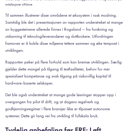
installasjoner offshore.
Til sammen illustrerer disse områdene et økosystem i rask modning.
Samtidig ble det i presentasjonen av rapporten understreket at mange
av byggesteinene allerede finnes i Rogaland – fra forskning og
utdanning til teknologileverandører og sluttbrukere. Utfordringen
framover er å koble disse miljøene tettere sammen og øke tempoet i
utviklingen.
Rapporten peker på flere forhold som kan bremse utviklingen. Særlig
gjelder dette mangel på tilgang til testfasiliteter, behov for mer
spesialisert kompetanse og svak tilgang på risikovillig kapital til
hardware-baserte selskaper.
Det ble også understreket at mange gode løsninger stopper opp i
overgangen fra pilot til drift, og at dagens regelverk og
godkjenningsregimer i flere bransjer ikke er tilpasset autonome
systemer. Dette gir lang vei fra utvikling til fullskala bruk.
Tydelig anbefaling før ERF: Løft