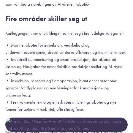
som kan bidra i utviklingen av AI-dreven robotikk.
Fire områder skiller seg ut
Kartleggingen viser at utviklingen samler seg i fire tydelige kategorier:
• Marine roboter for inspeksjon, vedlikehold og
undervannsoperasjoner, drevet av sterke offshore- og maritime miljøer.
• Industriell automatisering og smart produksjon, der aktører på
Jæren og Haugalandet tester fleksible produksjonsceller og AI-styrte
kontrollsystemer.
• Inspeksjon, sensorer og fjernoperasjon, blant annet autonome
systemer for flyplasser og nye løsninger for konstruksjons- og
prosessanlegg.
• Fremvoksende teknologier, slik som simuleringsroboter og nye
former for autonom mobilitet, ofte i tidlig fase.
Kristian Bay Næss fra Aker BP fortalte om hvordan de planlegger bruk av AI og robotikk på