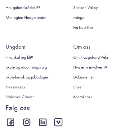
Haugalandsrådet IPR
Sildikon Valley
Matregion Haugalandet
Mingel
For bedrifter
Ungdom
Om oss
Hva skal jeg bli?
Om Haugaland Vekst
Skole og utdanningsvalg
Hva er vi involvert i?
Skolebesøk og jobbdager
Dokumenter
Yrkesmessa
Styret
Rådgiver / lærer
Kontakt oss
Følg oss: