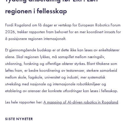
regionen i fellesskap
Fordi Rogaland om få dager er vertskap for European Robotics Forum
2026, trekker rapporten fram behovet for en mer koordinert innsats for
å posisjonere regionen internasjonalt.
Et gjennomgående budskap er at dette ikke kan løses av enkeltaktører
alene. Skal regionen lykkes, må samspillet mellom næringsliv,
utdanning, forskning og offentlige aktører styrkes. Blant tiltakene som
løftes fram, er bedre koordinering av testarenaer, sterkere samarbeid
mellom skole, fagskole, universitet og industri, mer systematisk
utveksling med nasjonale og internasjonale robotikkmiljøer og
etablering av arenaer der konkrete utfordringer kan løses i fellesskap.
Les hele rapporten her:
A mapping of AI-driven robotics in Rogaland
SISTE NYHETER