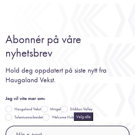
Abonnér på våre
nyhetsbrev
Hold deg oppdatert på siste nytt fra
Haugaland Vekst.
Jeg vil vite mer om:
Haugaland Vekst
Mingel
Sildikon Valley
Velg alle
Talentsamarbeidet
Welcome Hub
Email
(Påkrevd)