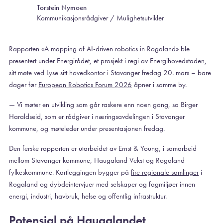
Torstein Nymoen
Kommunikasjonsrådgiver / Mulighetsutvikler
Rapporten «A mapping of AI-driven robotics in Rogaland» ble
presentert under Energirådet, et prosjekt i regi av Energihovedstaden,
sitt møte ved Lyse sitt hovedkontor i Stavanger fredag 20. mars – bare
dager før
European Robotics Forum 2026
åpner i samme by.
— Vi møter en utvikling som går raskere enn noen gang, sa Birger
Haraldseid, som er rådgiver i næringsavdelingen i Stavanger
kommune, og møteleder under presentasjonen fredag.
Den ferske rapporten er utarbeidet av Ernst & Young, i samarbeid
mellom Stavanger kommune, Haugaland Vekst og Rogaland
fylkeskommune. Kartleggingen bygger på
fire regionale samlinger
i
Rogaland og dybdeintervjuer med selskaper og fagmiljøer innen
energi, industri, havbruk, helse og offentlig infrastruktur.
Potensial på Haugalandet