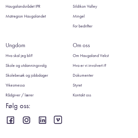
Haugalandsrådet IPR
Sildikon Valley
Matregion Haugalandet
Mingel
For bedrifter
Ungdom
Om oss
Hva skal jeg bli?
Om Haugaland Vekst
Skole og utdanningsvalg
Hva er vi involvert i?
Skolebesøk og jobbdager
Dokumenter
Yrkesmessa
Styret
Rådgiver / lærer
Kontakt oss
Følg oss: