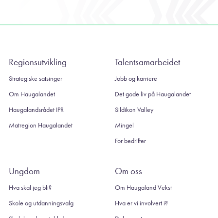
Regionsutvikling
Talentsamarbeidet
Strategiske satsinger
Jobb og karriere
Om Haugalandet
Det gode liv på Haugalandet
Haugalandsrådet IPR
Sildikon Valley
Matregion Haugalandet
Mingel
For bedrifter
Ungdom
Om oss
Hva skal jeg bli?
Om Haugaland Vekst
Skole og utdanningsvalg
Hva er vi involvert i?