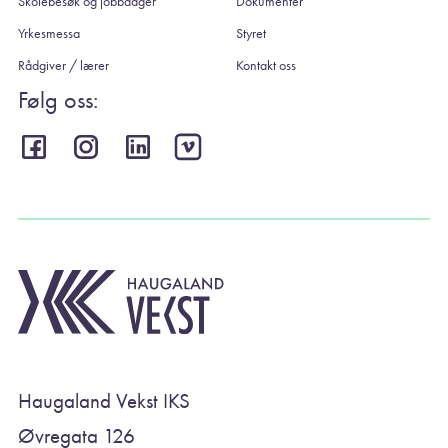
Skolebesøk og jobbdager
Dokumenter
Yrkesmessa
Styret
Rådgiver / lærer
Kontakt oss
Følg oss:
Haugaland Vekst IKS
Øvregata 126