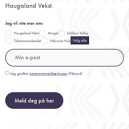
Haugaland Vekst.
Jeg vil vite mer om:
Haugaland Vekst
Mingel
Sildikon Valley
Velg alle
Talentsamarbeidet
Welcome Hub
Email
(Påkrevd)
Jeg godtar
personvernerklæringen
.
(Påkrevd)
Consent
(Påkrevd)
Meld deg på her