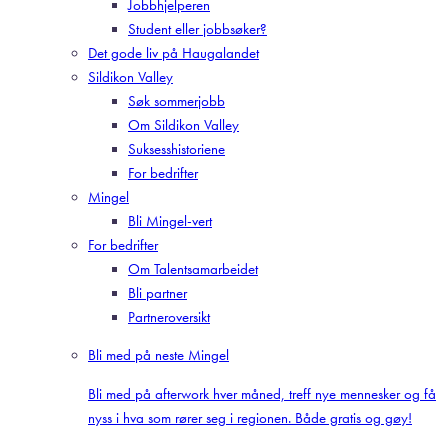
Jobbhjelperen
Student eller jobbsøker?
Det gode liv på Haugalandet
Sildikon Valley
Søk sommerjobb
Om Sildikon Valley
Suksesshistoriene
For bedrifter
Mingel
Bli Mingel-vert
For bedrifter
Om Talentsamarbeidet
Bli partner
Partneroversikt
Bli med på neste Mingel
Bli med på afterwork hver måned, treff nye mennesker og få
nyss i hva som rører seg i regionen. Både gratis og gøy!