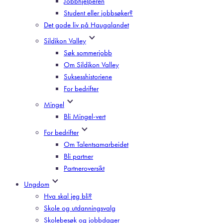
Jobbhjelperen
Student eller jobbsøker?
Det gode liv på Haugalandet
Sildikon Valley
Søk sommerjobb
Om Sildikon Valley
Suksesshistoriene
For bedrifter
Mingel
Bli Mingel-vert
For bedrifter
Om Talentsamarbeidet
Bli partner
Partneroversikt
Ungdom
Hva skal jeg bli?
Skole og utdanningsvalg
Skolebesøk og jobbdager