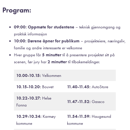
Program:
09:00: Oppmøte for studentene
– teknisk gjennomgang og
praktisk informasjon
10:00: Dørene åpner for publikum
– prosjekteiere, næringsliv,
familie og andre interesserte er velkomne
Hver gruppe får
5 minutter
til å presentere prosjektet sitt på
scenen, før jury har
2 minutter
til tilbakemeldinger.
10.00-10.15:
Velkommen
10.15-10.20:
Bouvet
11.40-11.45:
AutoStore
10.22-10.27:
Helse
11.47-11.52:
Gassco
Fonna
10.29-10.34:
Karmøy
11.54-11.59:
Haugesund
kommune
kommune