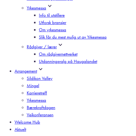
Yrkesmessa
Info til utstillere
Utforsk bransjer
Om yrkesmessa
Slik får du mest mulig ut av Yrkesmessa
Rådgiver / lærer
Om rådgivernettverket
Utdanningsvalg på Haugalandet
Arrangement
Sildikon Valley
Mingel
Karrieretreff
Yrkesmessa
Bærekraftdagen
Veikonferansen
Welcome Hub
Aktuelt