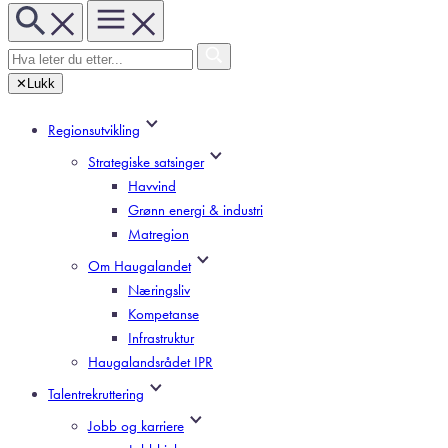
✕
Lukk
Regionsutvikling
Strategiske satsinger
Havvind
Grønn energi & industri
Matregion
Om Haugalandet
Næringsliv
Kompetanse
Infrastruktur
Haugalandsrådet IPR
Talentrekruttering
Jobb og karriere