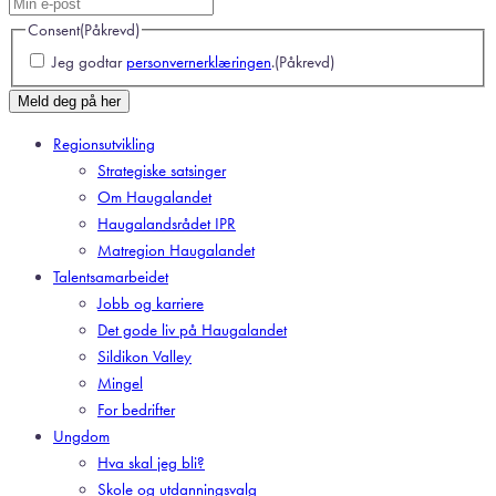
Consent
(Påkrevd)
Jeg godtar
personvernerklæringen
.
(Påkrevd)
Meld deg på her
Regionsutvikling
Strategiske satsinger
Om Haugalandet
Haugalandsrådet IPR
Matregion Haugalandet
Talentsamarbeidet
Jobb og karriere
Det gode liv på Haugalandet
Sildikon Valley
Mingel
For bedrifter
Ungdom
Hva skal jeg bli?
Skole og utdanningsvalg