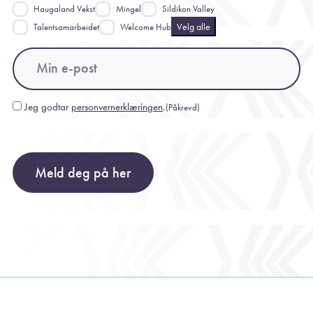
Haugaland Vekst
Mingel
Sildikon Valley
Velg alle
Talentsamarbeidet
Welcome Hub
Email
(Påkrevd)
Jeg godtar
personvernerklæringen
.
(Påkrevd)
Consent
(Påkrevd)
Meld deg på her