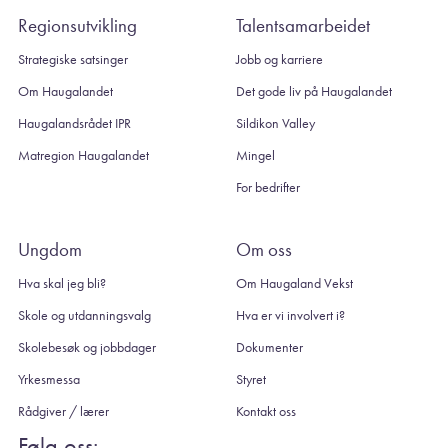
Regionsutvikling
Talentsamarbeidet
Strategiske satsinger
Jobb og karriere
Om Haugalandet
Det gode liv på Haugalandet
Haugalandsrådet IPR
Sildikon Valley
Matregion Haugalandet
Mingel
For bedrifter
Ungdom
Om oss
Hva skal jeg bli?
Om Haugaland Vekst
Skole og utdanningsvalg
Hva er vi involvert i?
Skolebesøk og jobbdager
Dokumenter
Yrkesmessa
Styret
Rådgiver / lærer
Kontakt oss
Følg oss: