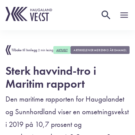
Tilbake til Innlegg
2 min lesing
AKTUELT
ARTIKKELEN ER MER ENN 3 ÅR GAMMEL
Sterk havvind-tro i
Maritim rapport
Den maritime rapporten for Haugalandet
og Sunnhordland viser en omsetningsvekst
i 2019 på 10,7 prosent og