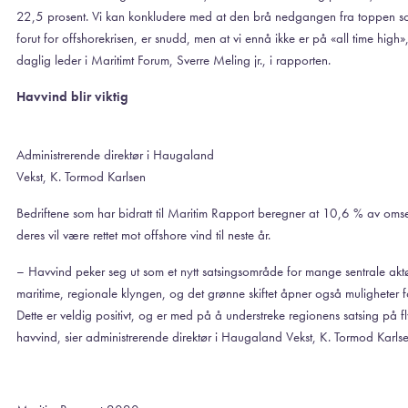
22,5 prosent. Vi kan konkludere med at den brå nedgangen fra toppen 
forut for offshorekrisen, er snudd, men at vi ennå ikke er på «all time high»,
daglig leder i Maritimt Forum, Sverre Meling jr., i rapporten.
Havvind blir viktig
Administrerende direktør i Haugaland
Vekst, K. Tormod Karlsen
Bedriftene som har bidratt til Maritim Rapport beregner at 10,6 % av oms
deres vil være rettet mot offshore vind til neste år.
– Havvind peker seg ut som et nytt satsingsområde for mange sentrale aktø
maritime, regionale klyngen, og det grønne skiftet åpner også muligheter 
Dette er veldig positivt, og er med på å understreke regionens satsing på f
havvind, sier administrerende direktør i Haugaland Vekst, K. Tormod Karlse