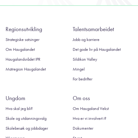
Regionsutvikling
Talentsamarbeidet
Strategiske satsinger
Jobb og karriere
Om Haugalandet
Det gode liv på Haugalandet
Haugalandsrådet IPR
Sildikon Valley
Matregion Haugalandet
Mingel
For bedrifter
Ungdom
Om oss
Hva skal jeg bli?
Om Haugaland Vekst
Skole og utdanningsvalg
Hva er vi involvert i?
Skolebesøk og jobbdager
Dokumenter
Yrkesmessa
Styret