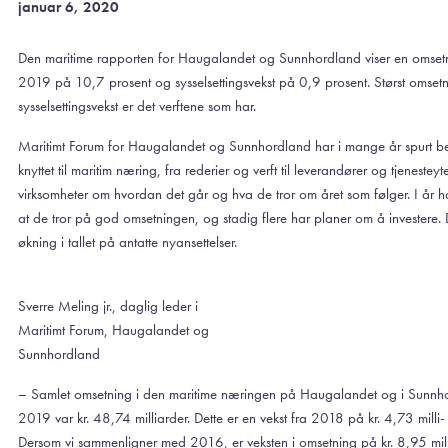
januar 6, 2020
Den maritime rapporten for Haugalandet og Sunnhordland viser en omsetn
2019 på 10,7 prosent og sysselsettingsvekst på 0,9 prosent. Størst omset
sysselsettingsvekst er det verftene som har.
Maritimt Forum for Haugalandet og Sunnhordland har i mange år spurt bed
knyttet til maritim næring, fra rederier og verft til leverandører og tjenestey
virksomheter om hvordan det går og hva de tror om året som følger. I år har
at de tror på god omsetningen, og stadig flere har planer om å investere.
økning i tallet på antatte nyansettelser.
Sverre Meling jr., daglig leder i
Maritimt Forum, Haugalandet og
Sunnhordland
– Samlet omsetning i den maritime næringen på Haugalandet og i Sunnho
2019 var kr. 48,74 milliarder. Dette er en vekst fra 2018 på kr. 4,73 milli-
Dersom vi sammenligner med 2016, er veksten i omsetning på kr. 8,95 milli