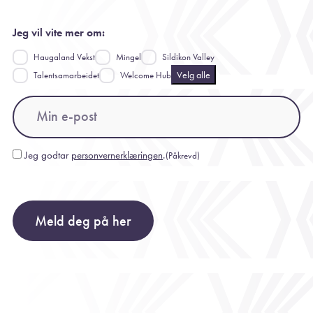
Jeg vil vite mer om:
Haugaland Vekst
Mingel
Sildikon Valley
Velg alle
Talentsamarbeidet
Welcome Hub
Email
(Påkrevd)
Jeg godtar
personvernerklæringen
.
(Påkrevd)
Consent
(Påkrevd)
Meld deg på her