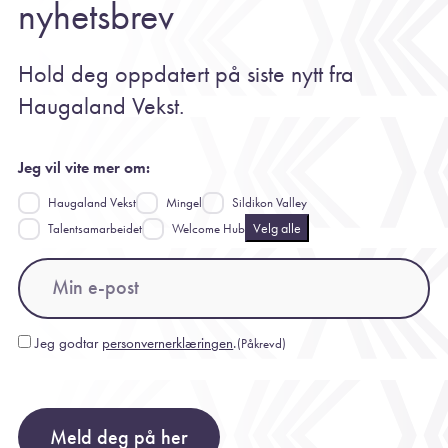
nyhetsbrev
Hold deg oppdatert på siste nytt fra
Haugaland Vekst.
Jeg vil vite mer om:
Haugaland Vekst
Mingel
Sildikon Valley
Velg alle
Talentsamarbeidet
Welcome Hub
Email
(Påkrevd)
Jeg godtar
personvernerklæringen
.
(Påkrevd)
Consent
(Påkrevd)
Meld deg på her