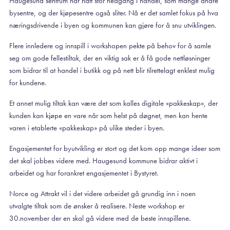
Haugesund sentrum har hatt stor nedgang i handel, som mange andre
bysentre, og der kjøpesentre også sliter. Nå er det samlet fokus på hva
næringsdrivende i byen og kommunen kan gjøre for å snu utviklingen.
Flere innledere og innspill i workshopen pekte på behov for å samle
seg om gode fellestiltak, der en viktig sak er å få gode nettløsninger
som bidrar til at handel i butikk og på nett blir tilrettelagt enklest mulig
for kundene.
Et annet mulig tiltak kan være det som kalles digitale «pakkeskap», der
kunden kan kjøpe en vare når som helst på døgnet, men kan hente
varen i etablerte «pakkeskap» på ulike steder i byen.
Engasjementet for byutvikling er stort og det kom opp mange ideer som
det skal jobbes videre med. Haugesund kommune bidrar aktivt i
arbeidet og har forankret engasjementet i Bystyret.
Norce og Attrakt vil i det videre arbeidet gå grundig inn i noen
utvalgte tiltak som de ønsker å realisere. Neste workshop er
30.november der en skal gå videre med de beste innspillene.