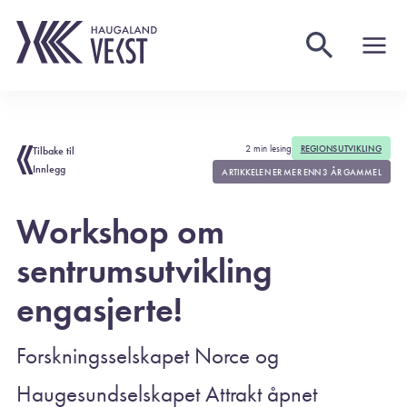
2 min lesing
REGIONSUTVIKLING
Tilbake til
Innlegg
ARTIKKELEN ER MER ENN 3 ÅR GAMMEL
Workshop om
sentrumsutvikling
engasjerte!
Forskningsselskapet Norce og
Haugesundselskapet Attrakt åpnet