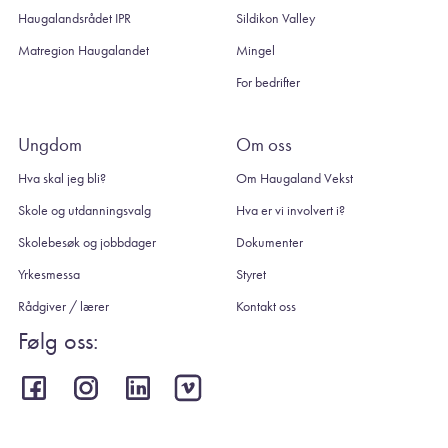
Haugalandsrådet IPR
Sildikon Valley
Matregion Haugalandet
Mingel
For bedrifter
Ungdom
Om oss
Hva skal jeg bli?
Om Haugaland Vekst
Skole og utdanningsvalg
Hva er vi involvert i?
Skolebesøk og jobbdager
Dokumenter
Yrkesmessa
Styret
Rådgiver / lærer
Kontakt oss
Følg oss: