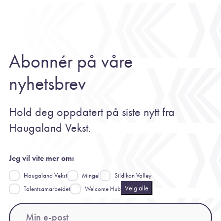
Abonnér på våre
nyhetsbrev
Hold deg oppdatert på siste nytt fra
Haugaland Vekst.
Jeg vil vite mer om:
Haugaland Vekst
Mingel
Sildikon Valley
Velg alle
Talentsamarbeidet
Welcome Hub
Email
(Påkrevd)