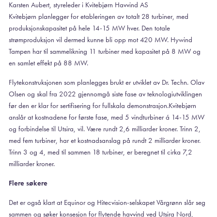
Karsten Aubert, styreleder i Kvitebjørn Havvind AS
Kvitebjørn planlegger for etableringen av totalt 28 turbiner, med
produksjonskapasitet på hele 14-15 MW hver. Den totale
strømproduksjon vil dermed kunne bli opp mot 420 MW. Hywind
Tampen har til sammelikning 11 turbiner med kapasitet på 8 MW og
en samlet effekt på 88 MW.
Flytekonstruksjonen som planlegges brukt er utviklet av Dr. Techn. Olav
Olsen og skal fra 2022 gjennomgå siste fase av teknologiutviklingen
før den er klar for sertifisering for fullskala demonstrasjon.Kvitebjørn
anslår at kostnadene for første fase, med 5 vindturbiner á 14-15 MW
og forbindelse til Utsira, vil. Være rundt 2,6 milliarder kroner. Trinn 2,
med fem turbiner, har et kostnadsanslag på rundt 2 milliarder kroner.
Trinn 3 og 4, med til sammen 18 turbiner, er beregnet til cirka 7,2
milliarder kroner.
Flere søkere
Det er også klart at Equinor og Hitecvision-selskapet Vårgrønn slår seg
sammen og søker konsesjon for flytende havvind ved Utsira Nord,