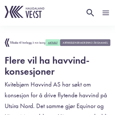
Tilbake til Innlegg
3 min lesing
AKTUELT
ARTIKKELEN ER MER ENN 3 ÅR GAMMEL
Flere vil ha havvind-
konsesjoner
Kvitebjørn Havvind AS har søkt om
konsesjon for å drive flytende havvind på
Utsira Nord. Det samme gjør Equinor og