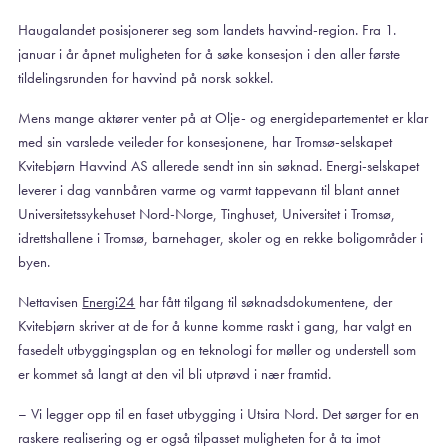
Haugalandet posisjonerer seg som landets havvind-region. Fra 1.
januar i år åpnet muligheten for å søke konsesjon i den aller første
tildelingsrunden for havvind på norsk sokkel.
Mens mange aktører venter på at Olje- og energidepartementet er klar
med sin varslede veileder for konsesjonene, har Tromsø-selskapet
Kvitebjørn Havvind AS allerede sendt inn sin søknad. Energi-selskapet
leverer i dag vannbåren varme og varmt tappevann til blant annet
Universitetssykehuset Nord-Norge, Tinghuset, Universitet i Tromsø,
idrettshallene i Tromsø, barnehager, skoler og en rekke boligområder i
byen.
Nettavisen
Energi24
har fått tilgang til søknadsdokumentene, der
Kvitebjørn skriver at de for å kunne komme raskt i gang, har valgt en
fasedelt utbyggingsplan og en teknologi for møller og understell som
er kommet så langt at den vil bli utprøvd i nær framtid.
– Vi legger opp til en faset utbygging i Utsira Nord. Det sørger for en
raskere realisering og er også tilpasset muligheten for å ta imot