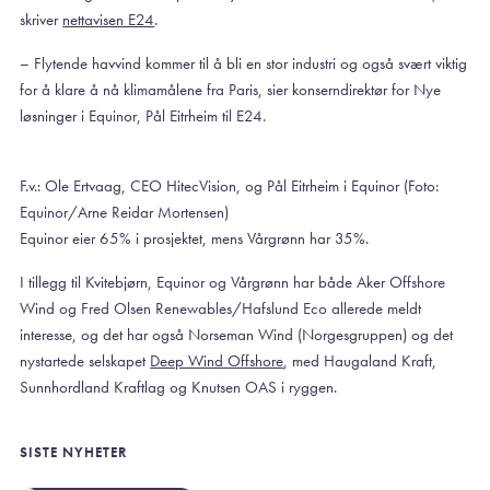
skriver
nettavisen E24
.
– Flytende havvind kommer til å bli en stor industri og også svært viktig
for å klare å nå klimamålene fra Paris, sier konserndirektør for Nye
løsninger i Equinor, Pål Eitrheim til E24.
F.v.: Ole Ertvaag, CEO HitecVision, og Pål Eitrheim i Equinor (Foto:
Equinor/Arne Reidar Mortensen)
Equinor eier 65% i prosjektet, mens Vårgrønn har 35%.
I tillegg til Kvitebjørn, Equinor og Vårgrønn har både Aker Offshore
Wind og Fred Olsen Renewables/Hafslund Eco allerede meldt
interesse, og det har også Norseman Wind (Norgesgruppen) og det
nystartede selskapet
Deep Wind Offshore
, med Haugaland Kraft,
Sunnhordland Kraftlag og Knutsen OAS i ryggen.
SISTE NYHETER