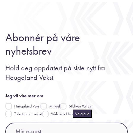
Abonnér på våre
nyhetsbrev
Hold deg oppdatert på siste nytt fra
Haugaland Vekst.
Jeg vil vite mer om:
Haugaland Vekst
Mingel
Sildikon Valley
Velg alle
Talentsamarbeidet
Welcome Hub
Email
(Påkrevd)