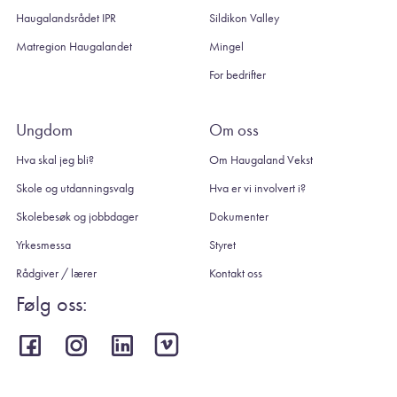
Haugalandsrådet IPR
Sildikon Valley
Matregion Haugalandet
Mingel
For bedrifter
Ungdom
Om oss
Hva skal jeg bli?
Om Haugaland Vekst
Skole og utdanningsvalg
Hva er vi involvert i?
Skolebesøk og jobbdager
Dokumenter
Yrkesmessa
Styret
Rådgiver / lærer
Kontakt oss
Følg oss: