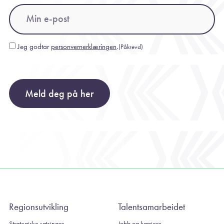
Email
(Påkrevd)
Jeg godtar
personvernerklæringen
.
(Påkrevd)
Consent
(Påkrevd)
Meld deg på her
Regionsutvikling
Talentsamarbeidet
Strategiske satsinger
Jobb og karriere