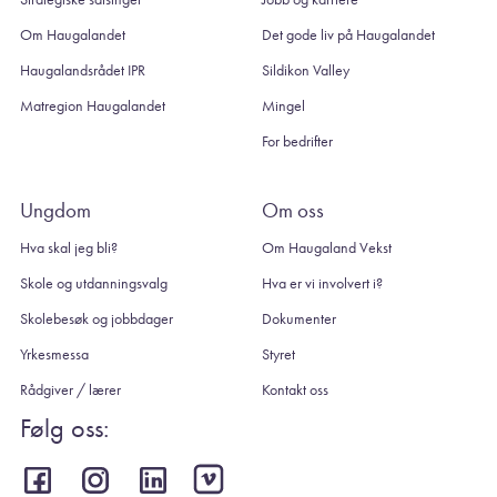
Om Haugalandet
Det gode liv på Haugalandet
Haugalandsrådet IPR
Sildikon Valley
Matregion Haugalandet
Mingel
For bedrifter
Ungdom
Om oss
Hva skal jeg bli?
Om Haugaland Vekst
Skole og utdanningsvalg
Hva er vi involvert i?
Skolebesøk og jobbdager
Dokumenter
Yrkesmessa
Styret
Rådgiver / lærer
Kontakt oss
Følg oss: