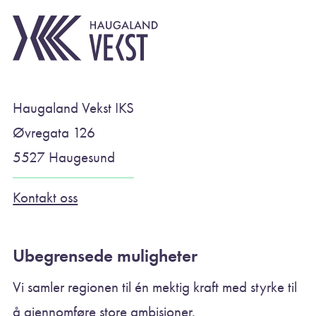
Haugaland Vekst IKS
Øvregata 126
5527 Haugesund
Kontakt oss
Ubegrensede muligheter
Vi samler regionen til én mektig kraft med styrke til
å gjennomføre store ambisjoner.