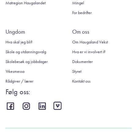
Matregion Haugalandet
Mingel
For bedrifter
Ungdom
Om oss
Hva skal jeg bli?
Om Haugaland Vekst
Skole og utdanningsvalg
Hva er vi involvert i?
Skolebesøk og jobbdager
Dokumenter
Yrkesmessa
Styret
Rådgiver / lærer
Kontakt oss
Følg oss: