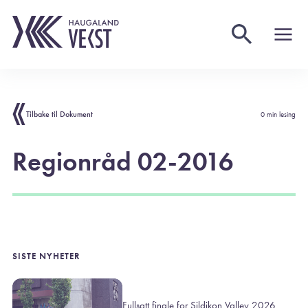
Tilbake til Dokument
0 min lesing
Regionråd 02-2016
SISTE NYHETER
Fullsatt finale for Sildikon Valley 2026