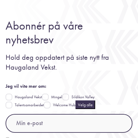
Abonnér på våre
nyhetsbrev
Hold deg oppdatert på siste nytt fra
Haugaland Vekst.
Jeg vil vite mer om:
Haugaland Vekst
Mingel
Sildikon Valley
Velg alle
Talentsamarbeidet
Welcome Hub
Email
(Påkrevd)