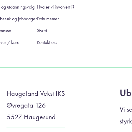
 og utdanningsvalg
Hva er vi involvert i?
ebesøk og jobbdager
Dokumenter
smessa
Styret
ver / lærer
Kontakt oss
Ub
Haugaland Vekst IKS
Øvregata 126
Vi s
5527 Haugesund
styr