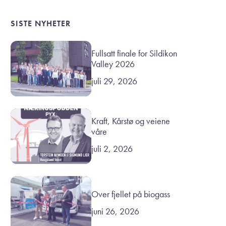
SISTE NYHETER
Fullsatt finale for Sildikon
Valley 2026
juli 29, 2026
Kraft, Kårstø og veiene
våre
juli 2, 2026
Over fjellet på biogass
juni 26, 2026