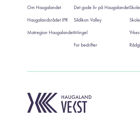
Om Haugalandet
Det gode liv på Haugalandet
Skole
Haugalandsrådet IPR
Sildikon Valley
Skol
Matregion Haugalandet
Mingel
Yrke
For bedrifter
Rådgi