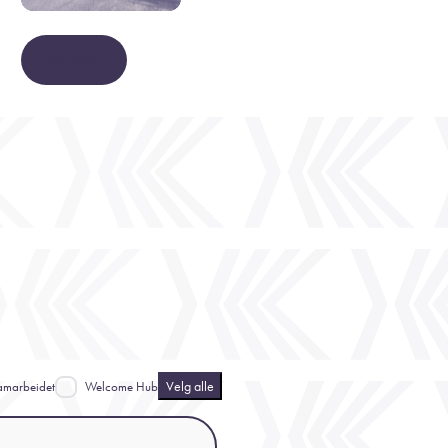
Se mer
Velg alle
amarbeidet
Welcome Hub