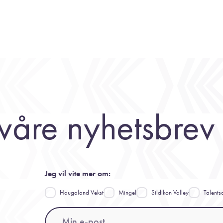
våre nyhetsbrev
Jeg vil vite mer om:
Haugaland Vekst
Mingel
Sildikon Valley
Talents
Email
(Påkrevd)