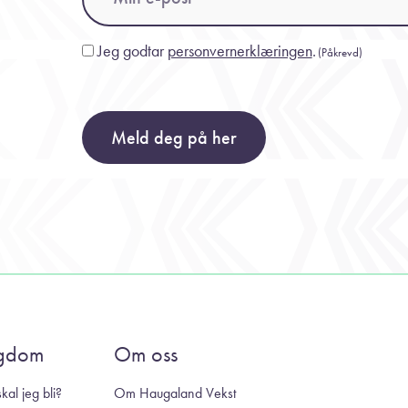
Jeg godtar
personvernerklæringen
.
Consent
(Påkrevd)
(Påkrevd)
Meld deg på her
gdom
Om oss
kal jeg bli?
Om Haugaland Vekst