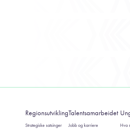
Regionsutvikling
Talentsamarbeidet
Un
Strategiske satsinger
Jobb og karriere
Hva s