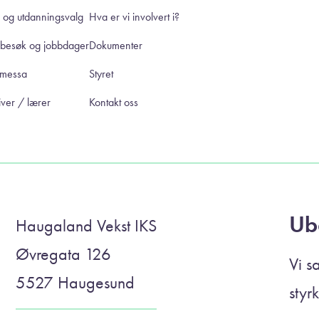
 og utdanningsvalg
Hva er vi involvert i?
ebesøk og jobbdager
Dokumenter
smessa
Styret
ver / lærer
Kontakt oss
Ub
Haugaland Vekst IKS
Øvregata 126
Vi s
5527 Haugesund
styr