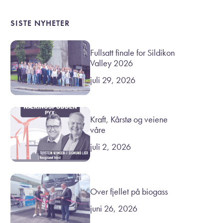
SISTE NYHETER
Fullsatt finale for Sildikon
Valley 2026
juli 29, 2026
Kraft, Kårstø og veiene
våre
juli 2, 2026
Over fjellet på biogass
juni 26, 2026