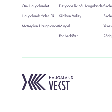
Om Haugalandet
Det gode liv på Haugalandet
Skole
Haugalandsrådet IPR
Sildikon Valley
Skol
Matregion Haugalandet
Mingel
Yrke
For bedrifter
Rådgi