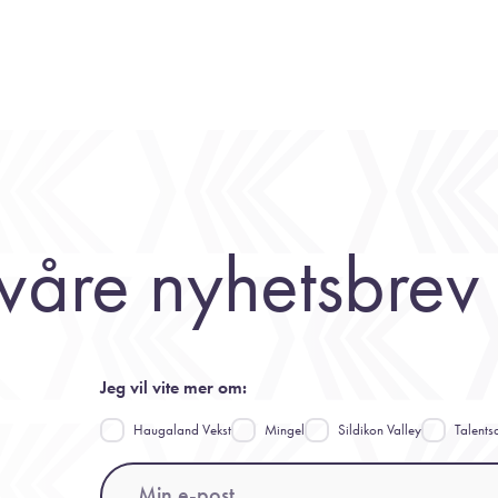
våre nyhetsbrev
Jeg vil vite mer om:
Haugaland Vekst
Mingel
Sildikon Valley
Talents
Email
(Påkrevd)