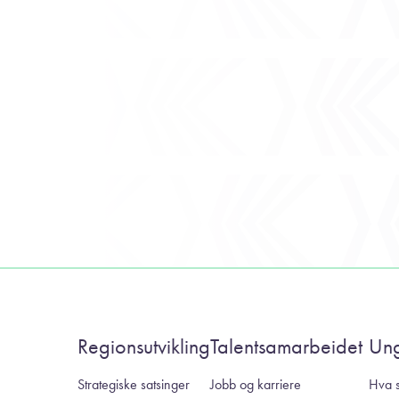
Regionsutvikling
Talentsamarbeidet
Un
Strategiske satsinger
Jobb og karriere
Hva s