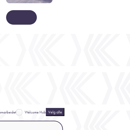
Se mer
Velg alle
amarbeidet
Welcome Hub