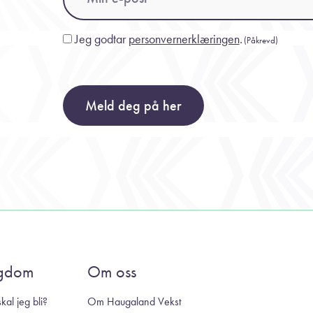
Jeg godtar
personvernerklæringen
.
Consent
(Påkrevd)
(Påkrevd)
Meld deg på her
gdom
Om oss
kal jeg bli?
Om Haugaland Vekst