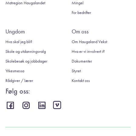
Matregion Haugalandet
Mingel
For bedrifter
Ungdom
Om oss
Hva skal jeg bli?
Om Haugaland Vekst
Skole og utdanningsvalg
Hva er vi involvert i?
Skolebesøk og jobbdager
Dokumenter
Yrkesmessa
Styret
Rådgiver / lærer
Kontakt oss
Følg oss: