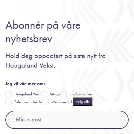
Abonnér på våre
nyhetsbrev
Hold deg oppdatert på siste nytt fra
Haugaland Vekst.
Jeg vil vite mer om:
Haugaland Vekst
Mingel
Sildikon Valley
Velg alle
Talentsamarbeidet
Welcome Hub
Email
(Påkrevd)