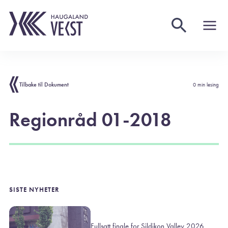
Tilbake til Dokument
0 min lesing
Regionråd 01-2018
SISTE NYHETER
Fullsatt finale for Sildikon Valley 2026