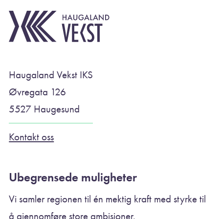
Haugaland Vekst IKS
Øvregata 126
5527 Haugesund
Kontakt oss
Ubegrensede muligheter
Vi samler regionen til én mektig kraft med styrke til
å gjennomføre store ambisjoner.