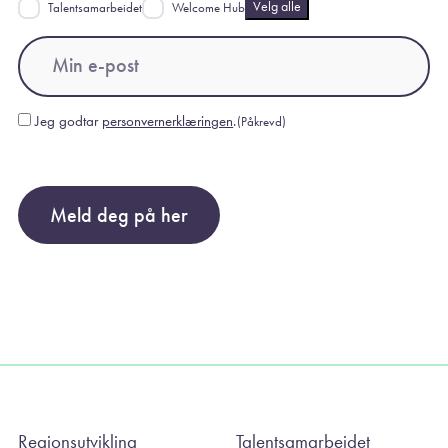
Velg alle
Talentsamarbeidet
Welcome Hub
Email
(Påkrevd)
Jeg godtar
personvernerklæringen
.
(Påkrevd)
Consent
(Påkrevd)
Meld deg på her
Regionsutvikling
Talentsamarbeidet