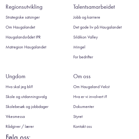
Regionsutvikling
Talentsamarbeidet
Strategiske satsinger
Jobb og karriere
Om Haugalandet
Det gode liv på Haugalandet
Haugalandsrådet IPR
Sildikon Valley
Matregion Haugalandet
Mingel
For bedrifter
Ungdom
Om oss
Hva skal jeg bli?
Om Haugaland Vekst
Skole og utdanningsvalg
Hva er vi involvert i?
Skolebesøk og jobbdager
Dokumenter
Yrkesmessa
Styret
Rådgiver / lærer
Kontakt oss
Følg oss: