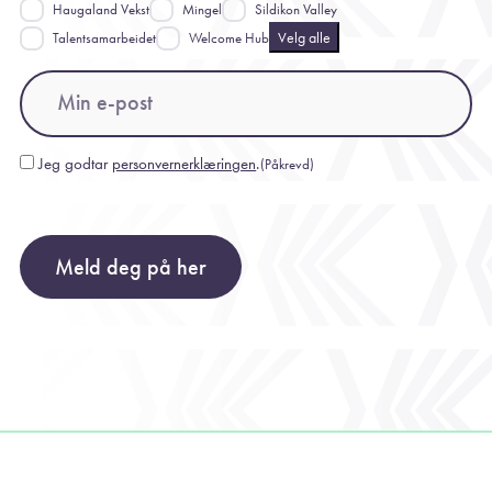
Haugaland Vekst
Mingel
Sildikon Valley
Velg alle
Talentsamarbeidet
Welcome Hub
Email
(Påkrevd)
Jeg godtar
personvernerklæringen
.
(Påkrevd)
Consent
(Påkrevd)
Meld deg på her