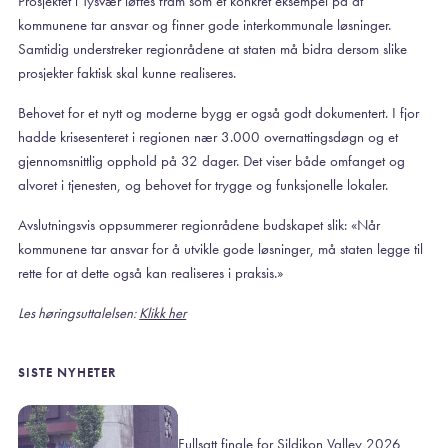
Prosjektet i Tysvær løftes fram som et konkret eksempel på at
kommunene tar ansvar og finner gode interkommunale løsninger.
Samtidig understreker regionrådene at staten må bidra dersom slike
prosjekter faktisk skal kunne realiseres.
Behovet for et nytt og moderne bygg er også godt dokumentert. I fjor
hadde krisesenteret i regionen nær 3.000 overnattingsdøgn og et
gjennomsnittlig opphold på 32 dager. Det viser både omfanget og
alvoret i tjenesten, og behovet for trygge og funksjonelle lokaler.
Avslutningsvis oppsummerer regionrådene budskapet slik: «Når
kommunene tar ansvar for å utvikle gode løsninger, må staten legge til
rette for at dette også kan realiseres i praksis.»
Les høringsuttalelsen:
Klikk her
SISTE NYHETER
Fullsatt finale for Sildikon Valley 2026