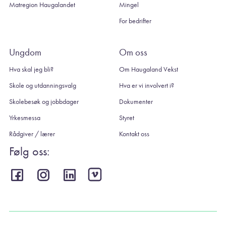
Matregion Haugalandet
Mingel
For bedrifter
Ungdom
Om oss
Hva skal jeg bli?
Om Haugaland Vekst
Skole og utdanningsvalg
Hva er vi involvert i?
Skolebesøk og jobbdager
Dokumenter
Yrkesmessa
Styret
Rådgiver / lærer
Kontakt oss
Følg oss: