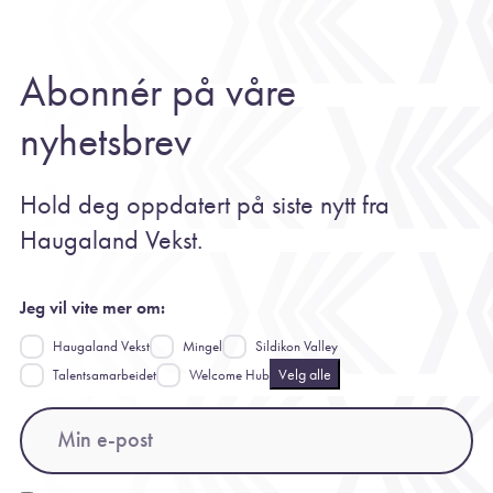
Abonnér på våre
nyhetsbrev
Hold deg oppdatert på siste nytt fra
Haugaland Vekst.
Jeg vil vite mer om:
Haugaland Vekst
Mingel
Sildikon Valley
Velg alle
Talentsamarbeidet
Welcome Hub
Email
(Påkrevd)