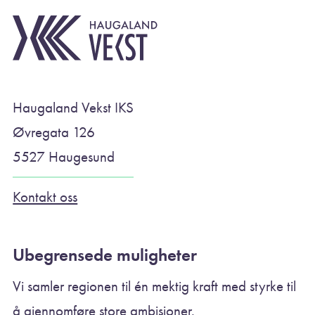
Haugaland Vekst IKS
Øvregata 126
5527 Haugesund
Kontakt oss
Ubegrensede muligheter
Vi samler regionen til én mektig kraft med styrke til
å gjennomføre store ambisjoner.