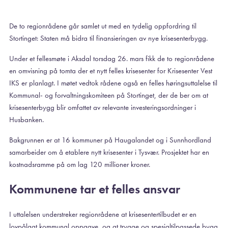
De to regionrådene går samlet ut med en tydelig oppfordring til
Stortinget: Staten må bidra til finansieringen av nye krisesenterbygg.
Under et fellesmøte i Aksdal torsdag 26. mars fikk de to regionrådene
en omvisning på tomta der et nytt felles krisesenter for Krisesenter Vest
IKS er planlagt. I møtet vedtok rådene også en felles høringsuttalelse til
Kommunal- og forvaltningskomiteen på Stortinget, der de ber om at
krisesenterbygg blir omfattet av relevante investeringsordninger i
Husbanken.
Bakgrunnen er at 16 kommuner på Haugalandet og i Sunnhordland
samarbeider om å etablere nytt krisesenter i Tysvær. Prosjektet har en
kostnadsramme på om lag 120 millioner kroner.
Kommunene tar et felles ansvar
I uttalelsen understreker regionrådene at krisesentertilbudet er en
lovpålagt kommunal oppgave, og at trygge og spesialtilpassede bygg