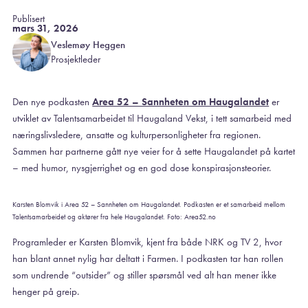
Publisert
mars 31, 2026
Veslemøy Heggen
Prosjektleder
Den nye podkasten
Area 52 – Sannheten om Haugalandet
er
utviklet av Talentsamarbeidet til Haugaland Vekst, i tett samarbeid med
næringslivsledere, ansatte og kulturpersonligheter fra regionen.
Sammen har partnerne gått nye veier for å sette Haugalandet på kartet
– med humor, nysgjerrighet og en god dose konspirasjonsteorier.
Karsten Blomvik i Area 52 – Sannheten om Haugalandet. Podkasten er et samarbeid mellom
Talentsamarbeidet og aktører fra hele Haugalandet. Foto: Area52.no
Programleder er Karsten Blomvik, kjent fra både NRK og TV 2, hvor
han blant annet nylig har deltatt i Farmen. I podkasten tar han rollen
som undrende “outsider” og stiller spørsmål ved alt han mener ikke
henger på greip.