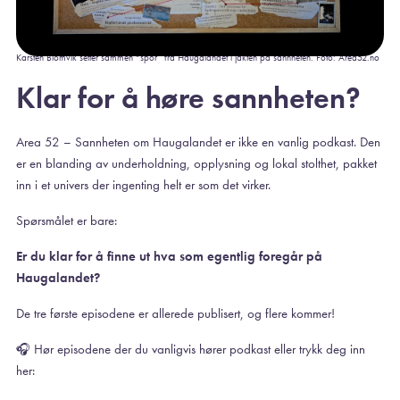
Karsten Blomvik setter sammen “spor” fra Haugalandet i jakten på sannheten. Foto: Area52.no
Klar for å høre sannheten?
Area 52 – Sannheten om Haugalandet er ikke en vanlig podkast. Den
er en blanding av underholdning, opplysning og lokal stolthet, pakket
inn i et univers der ingenting helt er som det virker.
Spørsmålet er bare:
Er du klar for å finne ut hva som egentlig foregår på
Haugalandet?
De tre første episodene er allerede publisert, og flere kommer!
🎧 Hør episodene der du vanligvis hører podkast eller trykk deg inn
her: