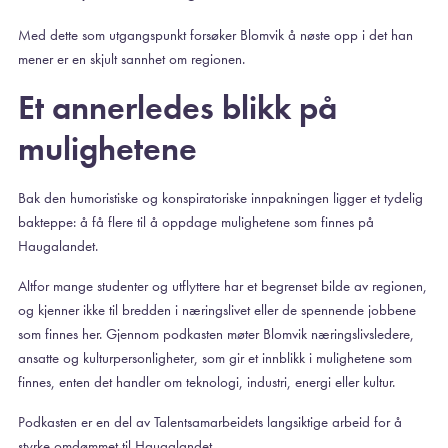
Med dette som utgangspunkt forsøker Blomvik å nøste opp i det han
mener er en skjult sannhet om regionen.
Et annerledes blikk på
mulighetene
Bak den humoristiske og konspiratoriske innpakningen ligger et tydelig
bakteppe: å få flere til å oppdage mulighetene som finnes på
Haugalandet.
Altfor mange studenter og utflyttere har et begrenset bilde av regionen,
og kjenner ikke til bredden i næringslivet eller de spennende jobbene
som finnes her. Gjennom podkasten møter Blomvik næringslivsledere,
ansatte og kulturpersonligheter, som gir et innblikk i mulighetene som
finnes, enten det handler om teknologi, industri, energi eller kultur.
Podkasten er en del av Talentsamarbeidets langsiktige arbeid for å
styrke omdømmet til Haugalandet.