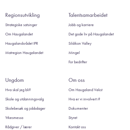
Regionsutvikling
Talentsamarbeidet
Strategiske satsinger
Jobb og karriere
Om Haugalandet
Det gode liv på Haugalandet
Haugalandsrådet IPR
Sildikon Valley
Matregion Haugalandet
Mingel
For bedrifter
Ungdom
Om oss
Hva skal jeg bli?
Om Haugaland Vekst
Skole og utdanningsvalg
Hva er vi involvert i?
Skolebesøk og jobbdager
Dokumenter
Yrkesmessa
Styret
Rådgiver / lærer
Kontakt oss