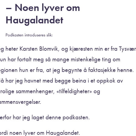
– Noen lyver om
Haugalandet
Podkasten introduseres slik:
eg heter Karsten Blomvik, og kjæresten min er fra Tysvær
un har fortalt meg så mange mistenkelige ting om
egionen hun er fra, at jeg begynte å faktasjekke henne.
å har jeg havnet med begge beina i et oppkok av
trolige sammenhenger, «tilfeldigheter» og
ammensvergelser.
erfor har jeg laget denne podkasten.
ordi noen lyver om Haugalandet.