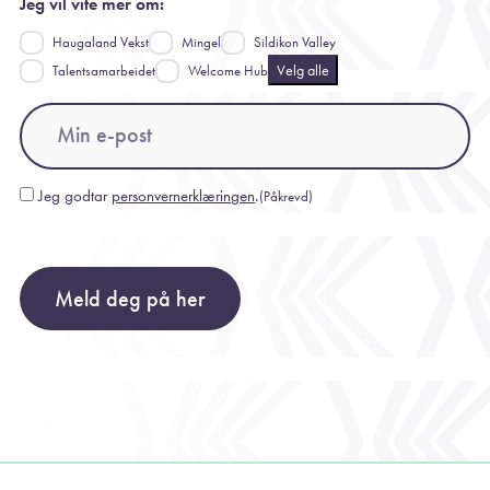
Jeg vil vite mer om:
Haugaland Vekst
Mingel
Sildikon Valley
Velg alle
Talentsamarbeidet
Welcome Hub
Email
(Påkrevd)
Jeg godtar
personvernerklæringen
.
(Påkrevd)
Consent
(Påkrevd)
Meld deg på her