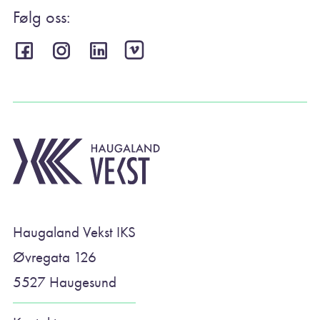
Følg oss:
Haugaland Vekst IKS
Øvregata 126
5527 Haugesund