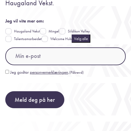
Haugaland Vekst.
Jeg vil vite mer om:
Haugaland Vekst
Mingel
Sildikon Valley
Velg alle
Talentsamarbeidet
Welcome Hub
Email
(Påkrevd)
Jeg godtar
personvernerklæringen
.
(Påkrevd)
Consent
(Påkrevd)
Meld deg på her