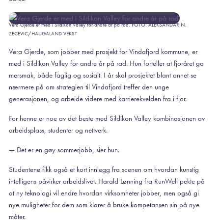
Vera Gjerde er med i Sildikon Valley for andre år på rad. FOTO: ALEKSANDAR N.
ZECEVIC/HAUGALAND VEKST
Vera Gjerde, som jobber med prosjekt for Vindafjord kommune, er
med i Sildikon Valley for andre år på rad. Hun forteller at fjoråret ga
mersmak, både faglig og sosialt. I år skal prosjektet blant annet se
nærmere på om strategien til Vindafjord treffer den unge
generasjonen, og arbeide videre med karrierekvelden fra i fjor.
For henne er noe av det beste med Sildikon Valley kombinasjonen av
arbeidsplass, studenter og nettverk.
— Det er en gøy sommerjobb, sier hun.
Studentene fikk også et kort innlegg fra scenen om hvordan kunstig
intelligens påvirker arbeidslivet. Harald Lønning fra RunWell pekte på
at ny teknologi vil endre hvordan virksomheter jobber, men også gi
nye muligheter for dem som klarer å bruke kompetansen sin på nye
måter.