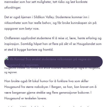
mennesker som har sett muligheter, tatt risiko og løst konkrete
utfordringer.
Det er også kjernen i Sildikon Valley. Studentene kommer inn i
virksomheter som har reelle behov, og får bruke kunnskapen sin på
oppgaver som betyr noe.
Ordføreren oppfordret studentene til å reise ut, lære, hente erfaring og
inspirasjon. Samtidig håpet han at flere på sikt vil se Haugalandet som
et sted å bygge karriere og framtid.
Haugesund-ordfører Nils Konrad Bua ønsket studentene velkommen på vegne av Haugesund
og regionen.
Han brukte også litt lokal humor for å forklare hva som skiller
Haugesund fra større nabobyer. I Bergen, sa han, kan kravet om å
være bergenser gjerne strekke seg flere generasjoner bakover. I
Haugesund er terskelen lavere.