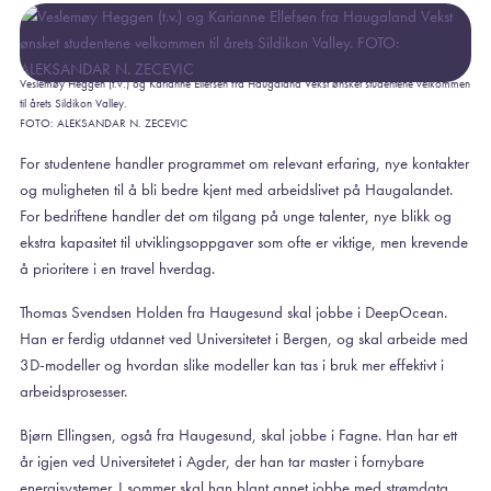
Veslemøy Heggen (t.v.) og Karianne Ellefsen fra Haugaland Vekst ønsket studentene velkommen
til årets Sildikon Valley.
FOTO: ALEKSANDAR N. ZECEVIC
For studentene handler programmet om relevant erfaring, nye kontakter
og muligheten til å bli bedre kjent med arbeidslivet på Haugalandet.
For bedriftene handler det om tilgang på unge talenter, nye blikk og
ekstra kapasitet til utviklingsoppgaver som ofte er viktige, men krevende
å prioritere i en travel hverdag.
Thomas Svendsen Holden fra Haugesund skal jobbe i DeepOcean.
Han er ferdig utdannet ved Universitetet i Bergen, og skal arbeide med
3D-modeller og hvordan slike modeller kan tas i bruk mer effektivt i
arbeidsprosesser.
Bjørn Ellingsen, også fra Haugesund, skal jobbe i Fagne. Han har ett
år igjen ved Universitetet i Agder, der han tar master i fornybare
energisystemer. I sommer skal han blant annet jobbe med strømdata,