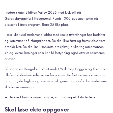
Fredag startet Sildikon Valley 2026 med kick-off på
Garasjebryggeriet i Haugesund. Rundt 1000 studenter søkte på
plassene i årets program. Bare 35 fikk plass.
I seks uker skal studentene jobbe med reelle utfordringer hos bedrifter
og kommuner på Haugalandet. De skal ikke først og fremst observere
arbeidslivet. De skal inn i konkrete prosjekter, bruke fagkompetansen
sin og levere løsninger som kan få betydning også etter at sommeren
er over.
På vegne av Haugaland Vekst ønsket Veslemøy Heggen og Karianne
Ellefsen studentene velkommen fra scenen. De fortalte om sommerens
program, de faglige og sosiale samlingene, og oppfordret studentene
til å bruke ukene godt.
— Dere er blant de nøye utvalgte, var budskapet til studentene.
Skal løse ekte oppgaver