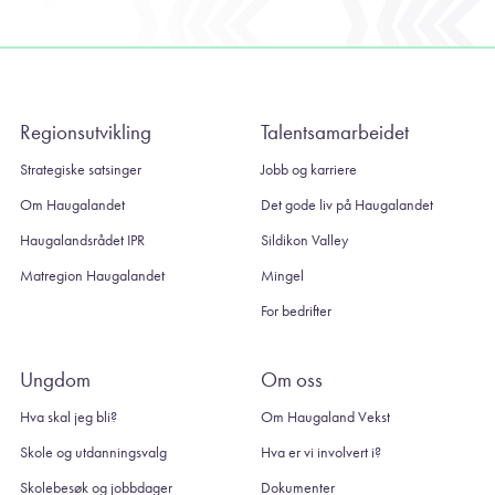
Regionsutvikling
Talentsamarbeidet
Strategiske satsinger
Jobb og karriere
Om Haugalandet
Det gode liv på Haugalandet
Haugalandsrådet IPR
Sildikon Valley
Matregion Haugalandet
Mingel
For bedrifter
Ungdom
Om oss
Hva skal jeg bli?
Om Haugaland Vekst
Skole og utdanningsvalg
Hva er vi involvert i?
Skolebesøk og jobbdager
Dokumenter