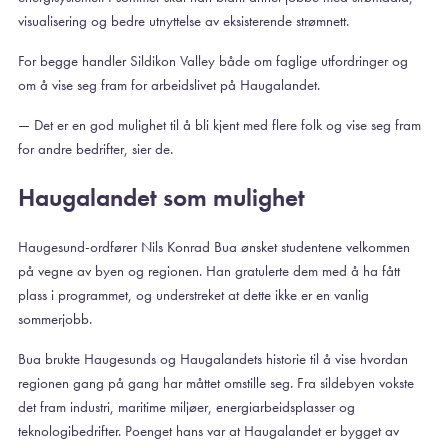
visualisering og bedre utnyttelse av eksisterende strømnett.
For begge handler Sildikon Valley både om faglige utfordringer og
om å vise seg fram for arbeidslivet på Haugalandet.
— Det er en god mulighet til å bli kjent med flere folk og vise seg fram
for andre bedrifter, sier de.
Haugalandet som mulighet
Haugesund-ordfører Nils Konrad Bua ønsket studentene velkommen
på vegne av byen og regionen. Han gratulerte dem med å ha fått
plass i programmet, og understreket at dette ikke er en vanlig
sommerjobb.
Bua brukte Haugesunds og Haugalandets historie til å vise hvordan
regionen gang på gang har måttet omstille seg. Fra sildebyen vokste
det fram industri, maritime miljøer, energiarbeidsplasser og
teknologibedrifter. Poenget hans var at Haugalandet er bygget av