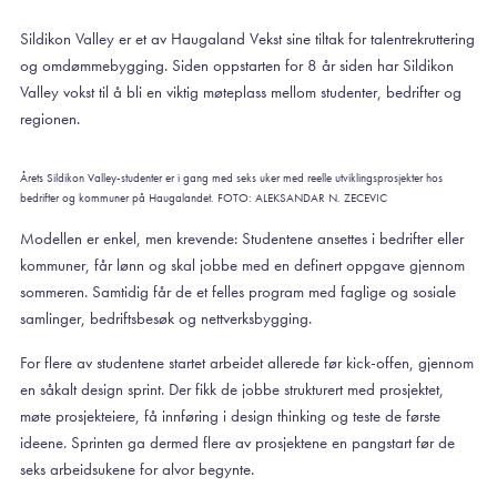
Sildikon Valley er et av Haugaland Vekst sine tiltak for talentrekruttering
og omdømmebygging. Siden oppstarten for 8 år siden har Sildikon
Valley vokst til å bli en viktig møteplass mellom studenter, bedrifter og
regionen.
Årets Sildikon Valley-studenter er i gang med seks uker med reelle utviklingsprosjekter hos
bedrifter og kommuner på Haugalandet. FOTO: ALEKSANDAR N. ZECEVIC
Modellen er enkel, men krevende: Studentene ansettes i bedrifter eller
kommuner, får lønn og skal jobbe med en definert oppgave gjennom
sommeren. Samtidig får de et felles program med faglige og sosiale
samlinger, bedriftsbesøk og nettverksbygging.
For flere av studentene startet arbeidet allerede før kick-offen, gjennom
en såkalt design sprint. Der fikk de jobbe strukturert med prosjektet,
møte prosjekteiere, få innføring i design thinking og teste de første
ideene. Sprinten ga dermed flere av prosjektene en pangstart før de
seks arbeidsukene for alvor begynte.