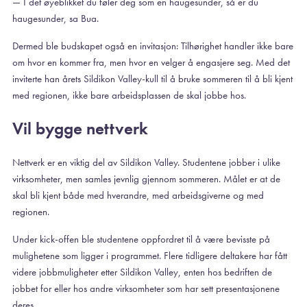
— I det øyeblikket du føler deg som en haugesunder, så er du
haugesunder, sa Bua.
Dermed ble budskapet også en invitasjon: Tilhørighet handler ikke bare
om hvor en kommer fra, men hvor en velger å engasjere seg. Med det
inviterte han årets Sildikon Valley-kull til å bruke sommeren til å bli kjent
med regionen, ikke bare arbeidsplassen de skal jobbe hos.
Vil bygge nettverk
Nettverk er en viktig del av Sildikon Valley. Studentene jobber i ulike
virksomheter, men samles jevnlig gjennom sommeren. Målet er at de
skal bli kjent både med hverandre, med arbeidsgiverne og med
regionen.
Under kick-offen ble studentene oppfordret til å være bevisste på
mulighetene som ligger i programmet. Flere tidligere deltakere har fått
videre jobbmuligheter etter Sildikon Valley, enten hos bedriften de
jobbet for eller hos andre virksomheter som har sett presentasjonene
deres.