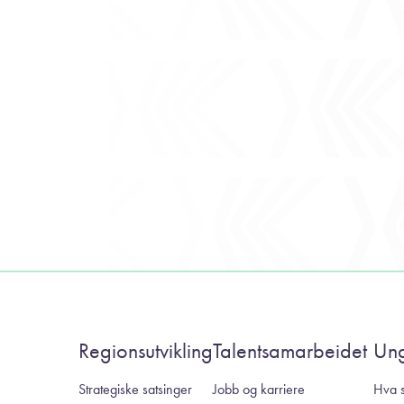
Regionsutvikling
Talentsamarbeidet
Un
Strategiske satsinger
Jobb og karriere
Hva s