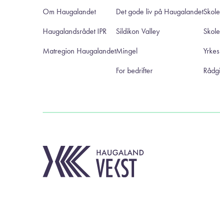
Om Haugalandet
Det gode liv på Haugalandet
Skole
Haugalandsrådet IPR
Sildikon Valley
Skol
Matregion Haugalandet
Mingel
Yrke
For bedrifter
Rådgi