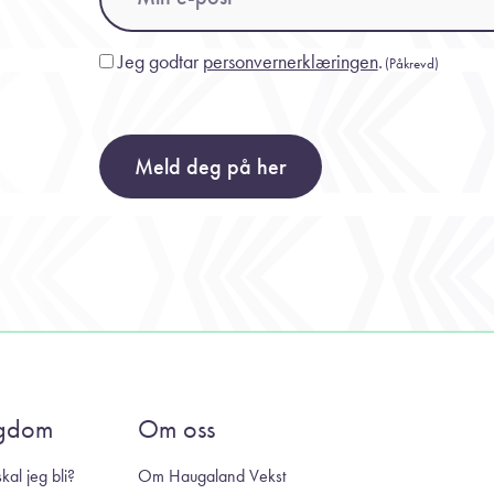
Jeg godtar
personvernerklæringen
.
Consent
(Påkrevd)
(Påkrevd)
Meld deg på her
gdom
Om oss
kal jeg bli?
Om Haugaland Vekst