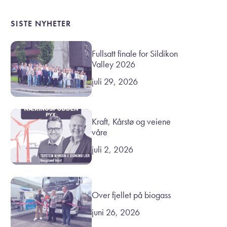
SISTE NYHETER
Fullsatt finale for Sildikon
Valley 2026
juli 29, 2026
Kraft, Kårstø og veiene
våre
juli 2, 2026
Over fjellet på biogass
juni 26, 2026