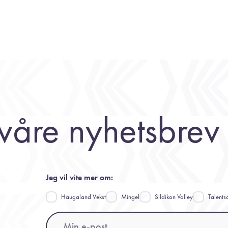
våre nyhetsbrev
Jeg vil vite mer om:
Haugaland Vekst
Mingel
Sildikon Valley
Talents
Email
(Påkrevd)