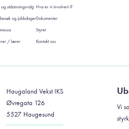
 og utdanningsvalg
Hva er vi involvert i?
ebesøk og jobbdager
Dokumenter
smessa
Styret
ver / lærer
Kontakt oss
Ub
Haugaland Vekst IKS
Øvregata 126
Vi s
5527 Haugesund
styr