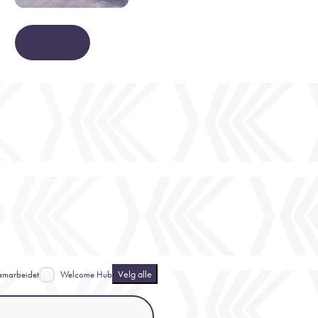
Se mer
Velg alle
amarbeidet
Welcome Hub