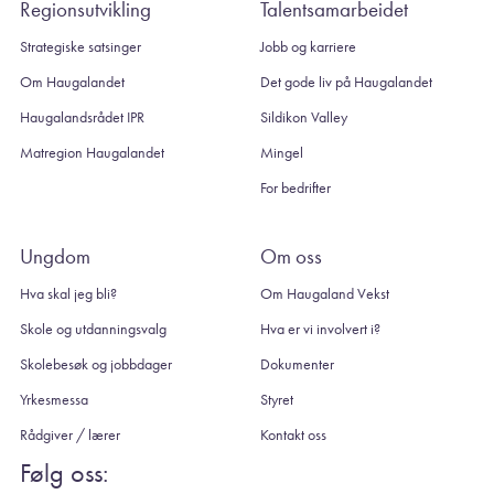
Regionsutvikling
Talentsamarbeidet
Strategiske satsinger
Jobb og karriere
Om Haugalandet
Det gode liv på Haugalandet
Haugalandsrådet IPR
Sildikon Valley
Matregion Haugalandet
Mingel
For bedrifter
Ungdom
Om oss
Hva skal jeg bli?
Om Haugaland Vekst
Skole og utdanningsvalg
Hva er vi involvert i?
Skolebesøk og jobbdager
Dokumenter
Yrkesmessa
Styret
Rådgiver / lærer
Kontakt oss
Følg oss: