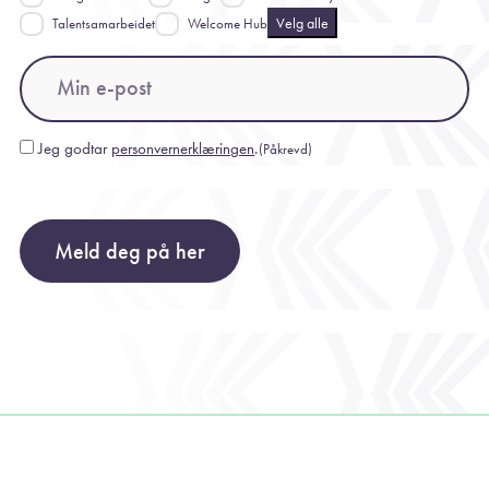
Velg alle
Talentsamarbeidet
Welcome Hub
Email
(Påkrevd)
Jeg godtar
personvernerklæringen
.
(Påkrevd)
Consent
(Påkrevd)
Meld deg på her