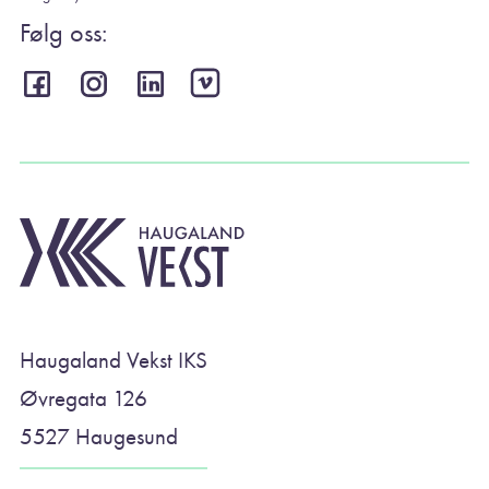
Følg oss:
Haugaland Vekst IKS
Øvregata 126
5527 Haugesund