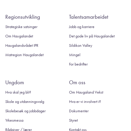
Regionsutvikling
Talentsamarbeidet
Strategiske satsinger
Jobb og karriere
Om Haugalandet
Det gode liv på Haugalandet
Haugalandsrådet IPR
Sildikon Valley
Matregion Haugalandet
Mingel
For bedrifter
Ungdom
Om oss
Hva skal jeg bli?
Om Haugaland Vekst
Skole og utdanningsvalg
Hva er vi involvert i?
Skolebesøk og jobbdager
Dokumenter
Yrkesmessa
Styret
Rådgiver / lærer
Kontakt oss