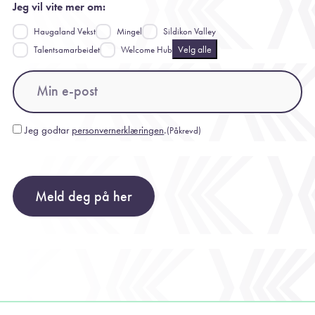
Jeg vil vite mer om:
Haugaland Vekst
Mingel
Sildikon Valley
Velg alle
Talentsamarbeidet
Welcome Hub
Email
(Påkrevd)
Jeg godtar
personvernerklæringen
.
(Påkrevd)
Consent
(Påkrevd)
Meld deg på her