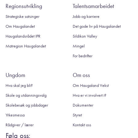
Regionsutvikling
Talentsamarbeidet
Strategiske satsinger
Jobb og karriere
Om Haugalandet
Det gode liv på Haugalandet
Haugalandsrådet IPR
Sildikon Valley
Matregion Haugalandet
Mingel
For bedrifter
Ungdom
Om oss
Hva skal jeg bli?
Om Haugaland Vekst
Skole og utdanningsvalg
Hva er vi involvert i?
Skolebesøk og jobbdager
Dokumenter
Yrkesmessa
Styret
Rådgiver / lærer
Kontakt oss
Følg oss: