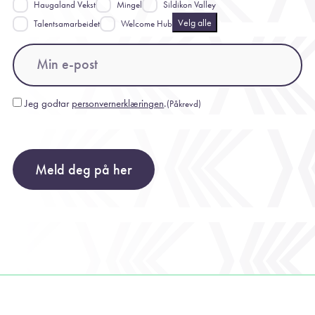
Haugaland Vekst
Mingel
Sildikon Valley
Velg alle
Talentsamarbeidet
Welcome Hub
Email
(Påkrevd)
Jeg godtar
personvernerklæringen
.
(Påkrevd)
Consent
(Påkrevd)
Meld deg på her